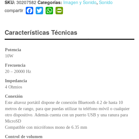
SKU:
30207582
Categorías:
Imagen y Sonido
,
Sonido
F
T
W
Pr
a
wi
h
in
c
tt
at
tF
e
er
s
ri
Características Técnicas
b
A
e
o
p
n
Potencia
o
p
dl
10W
k
y
Frecuencia
20 – 20000 Hz
Impedancia
4 Ohmios
Conexión
Este altavoz portátil dispone de conexión Bluetooth 4.2 de hasta 10
metros de rango, para que puedas utilizar tu teléfono móvil o cualquier
otro dispositivo. Además cuenta con un puerto USB y una ranura para
MicroSD
Compatible con micrófonos mono de 6.35 mm
Control de volumen