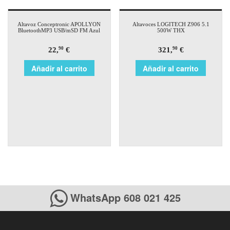
Altavoz Conceptronic APOLLYON
Altavoces LOGITECH Z906 5.1
BluetoothMP3 USB/mSD FM Azul
500W THX
22,
€
321,
€
90
90
Añadir al carrito
Añadir al carrito
WhatsApp 608 021 425