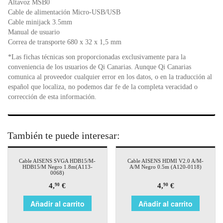
Altavoz MSB0
Cable de alimentación Micro-USB/USB
Cable minijack 3.5mm
Manual de usuario
Correa de transporte 680 x 32 x 1,5 mm
*Las fichas técnicas son proporcionadas exclusivamente para la
conveniencia de los usuarios de Qi Canarias. Aunque Qi Canarias
comunica al proveedor cualquier error en los datos, o en la traducción al
español que localiza, no podemos dar fe de la completa veracidad o
corrección de esta información.
También te puede interesar:
Cable AISENS SVGA HDB15/M-
Cable AISENS HDMI V2.0 A/M-
HDB15/M Negro 1.8m(A113-
A/M Negro 0.5m (A120-0118)
0068)
4,
€
4,
€
90
90
Añadir al carrito
Añadir al carrito