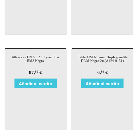
Altavoces TRUST 2.1 Tytan 60W
Cable AISENS mini Displaypor/M-
RMS Negro
DP/M Negro 2m(A124-0131)
87,
€
6,
€
90
90
Añadir al carrito
Añadir al carrito