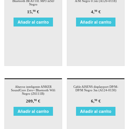
Bluetooth BEATTIE MP3 mSD
A/M Negro 0.5m (A120-0118)
Negro
15,
€
4,
€
90
90
Añadir al carrito
Añadir al carrito
Altavoz inteligente ANKER
Cable AISENS displayport DP/M-
SoundCore Zero+ Bluetooth Wifi
DP/M Negro 3m (A124-0130)
Negro (Z6111B)
209,
€
6,
€
90
90
Añadir al carrito
Añadir al carrito