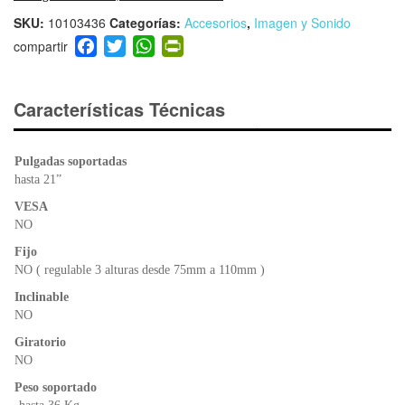
SKU:
10103436
Categorías:
Accesorios
,
Imagen y Sonido
F
T
W
Pr
a
wi
h
in
c
tt
at
tF
e
er
s
ri
Características Técnicas
b
A
e
o
p
n
Pulgadas soportadas
o
p
dl
hasta 21”
k
y
VESA
NO
Fijo
NO ( regulable 3 alturas desde 75mm a 110mm )
Inclinable
NO
Giratorio
NO
Peso soportado