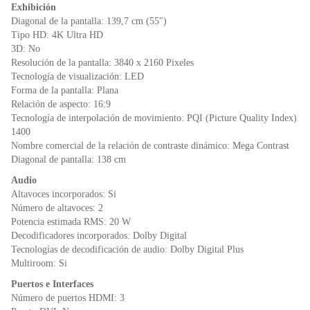
o
p
n
Exhibición
o
p
dl
Diagonal de la pantalla: 139,7 cm (55″)
k
y
Tipo HD: 4K Ultra HD
3D: No
Resolución de la pantalla: 3840 x 2160 Pixeles
Tecnología de visualización: LED
Forma de la pantalla: Plana
Relación de aspecto: 16:9
Tecnología de interpolación de movimiento: PQI (Picture Quality Index)
1400
Nombre comercial de la relación de contraste dinámico: Mega Contrast
Diagonal de pantalla: 138 cm
Audio
Altavoces incorporados: Si
Número de altavoces: 2
Potencia estimada RMS: 20 W
Decodificadores incorporados: Dolby Digital
Tecnologías de decodificación de audio: Dolby Digital Plus
Multiroom: Si
Puertos e Interfaces
Número de puertos HDMI: 3