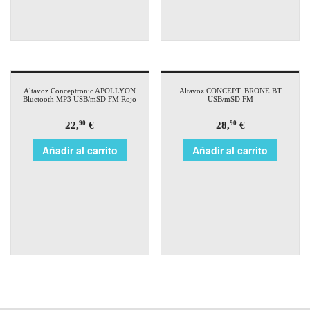
Altavoz Conceptronic APOLLYON
Altavoz CONCEPT. BRONE BT
Bluetooth MP3 USB/mSD FM Rojo
USB/mSD FM
22,
€
28,
€
90
90
Añadir al carrito
Añadir al carrito