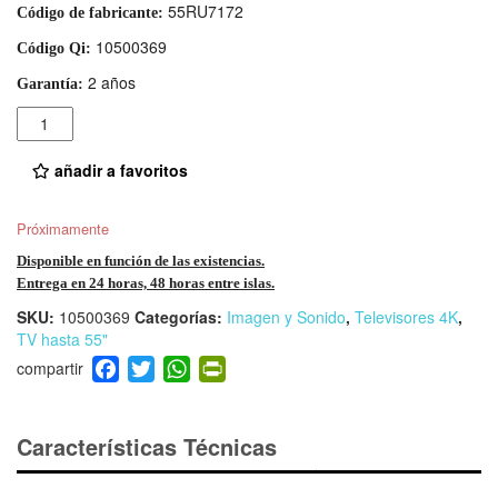
55RU7172
Código de fabricante:
10500369
Código Qi:
2 años
Garantía:
Cantidad
añadir a favoritos
Próximamente
Disponible en función de las existencias.
Entrega en 24 horas, 48 horas entre islas.
SKU:
10500369
Categorías:
Imagen y Sonido
,
Televisores 4K
,
TV hasta 55"
F
T
W
Pr
a
wi
h
in
c
tt
at
tF
e
er
s
ri
Características Técnicas
b
A
e