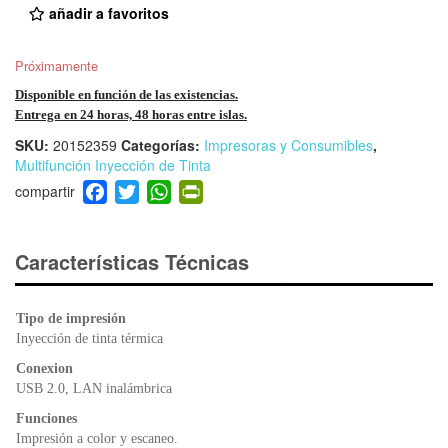
añadir a favoritos
Próximamente
Disponible en función de las existencias.
Entrega en 24 horas, 48 horas entre islas.
SKU:
20152359
Categorías:
Impresoras y Consumibles
,
Multifunción Inyección de Tinta
F
T
W
Pr
a
wi
h
in
c
tt
at
tF
e
er
s
ri
Características Técnicas
b
A
e
o
p
n
Tipo de impresión
o
p
dl
Inyección de tinta térmica
k
y
Conexion
USB 2.0, LAN inalámbrica
Funciones
Impresión a color y escaneo.