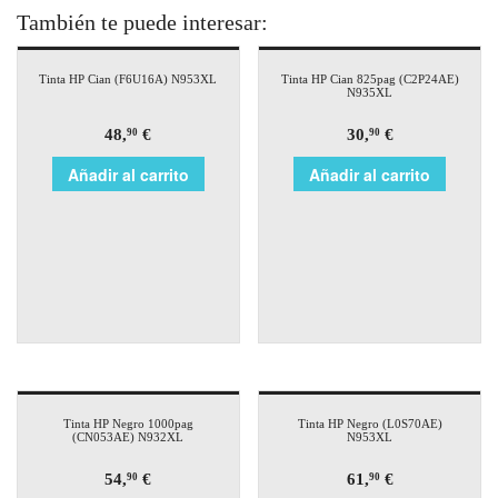
También te puede interesar:
Tinta HP Cian (F6U16A) N953XL
Tinta HP Cian 825pag (C2P24AE)
N935XL
48,
€
30,
€
90
90
Añadir al carrito
Añadir al carrito
Tinta HP Negro 1000pag
Tinta HP Negro (L0S70AE)
(CN053AE) N932XL
N953XL
54,
€
61,
€
90
90