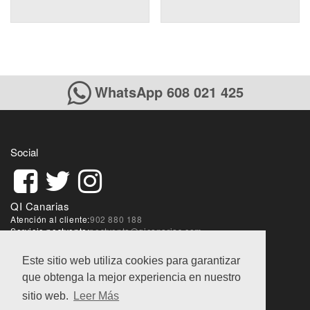
WhatsApp 608 021 425
Social
QI Canarias
Atención al cliente:
902 880 188
Servicio postventa:
postventa@qicanarias.com
Sobre la web:
webmaster@qicanarias.com
Este sitio web utiliza cookies para garantizar
que obtenga la mejor experiencia en nuestro
Condiciones de ventas
|
Aviso Legal
|
Política de
privacidad
sitio web.
Leer Más