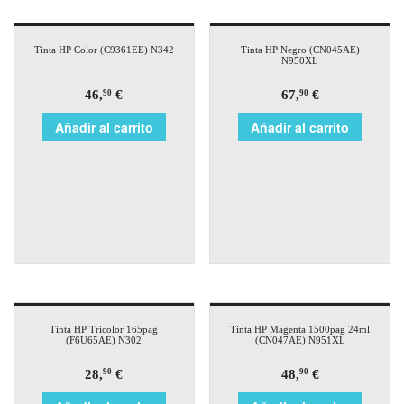
Tinta HP Color (C9361EE) N342
Tinta HP Negro (CN045AE)
N950XL
46,
€
67,
€
90
90
Añadir al carrito
Añadir al carrito
Tinta HP Tricolor 165pag
Tinta HP Magenta 1500pag 24ml
(F6U65AE) N302
(CN047AE) N951XL
28,
€
48,
€
90
90