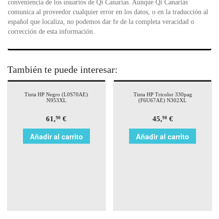
conveniencia de los usuarios de Qi Canarias. Aunque Qi Canarias
comunica al proveedor cualquier error en los datos, o en la traducción al
español que localiza, no podemos dar fe de la completa veracidad o
corrección de esta información.
También te puede interesar:
Tinta HP Negro (L0S70AE)
Tinta HP Tricolor 330pag
N953XL
(F6U67AE) N302XL
61,
€
45,
€
90
90
Añadir al carrito
Añadir al carrito