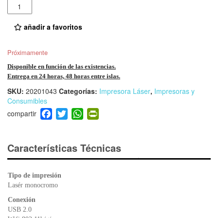
Cantidad
añadir a favoritos
Próximamente
Disponible en función de las existencias.
Entrega en 24 horas, 48 horas entre islas.
SKU:
20201043
Categorías:
Impresora Láser
,
Impresoras y
Consumibles
F
T
W
Pr
a
wi
h
in
c
tt
at
tF
e
er
s
ri
Características Técnicas
b
A
e
o
p
n
Tipo de impresión
o
p
dl
Lasér monocromo
k
y
Conexión
USB 2.0