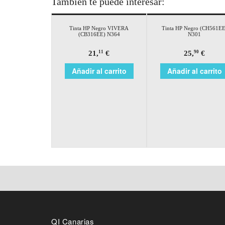
También te puede interesar:
Tinta HP Negro VIVERA
Tinta HP Negro (CH561EE
(CB316EE) N364
N301
21,
€
25,
€
11
90
Añadir al carrito
Añadir al carrito
QI Canarias