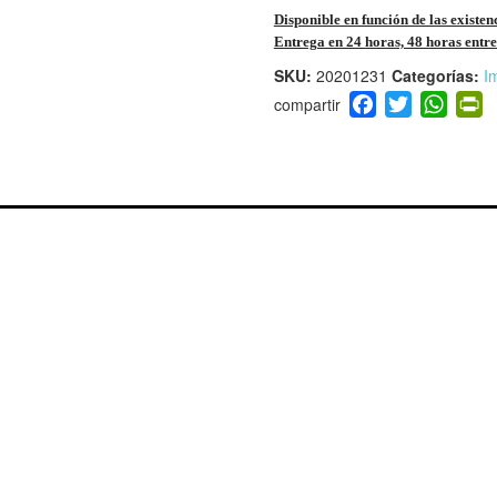
Disponible en función de las existen
Entrega en 24 horas, 48 horas entre 
SKU:
20201231
Categorías:
I
F
T
W
P
a
wi
h
i
c
tt
at
t
e
er
s
ri
b
A
e
o
p
n
o
p
d
k
y