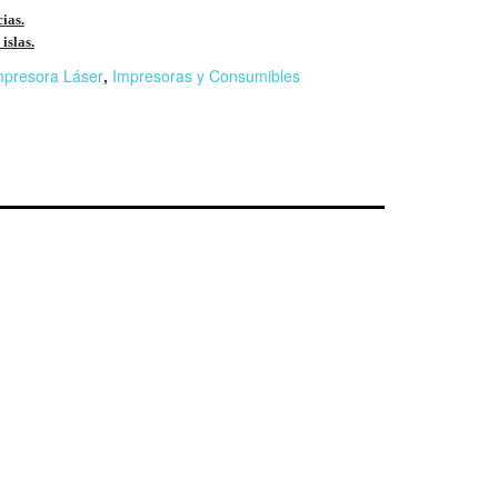
cias.
islas.
mpresora Láser
,
Impresoras y Consumibles
r
n
F
l