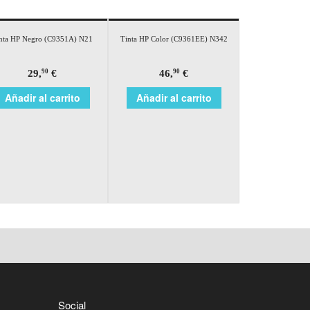
nta HP Negro (C9351A) N21
Tinta HP Color (C9361EE) N342
29,
€
46,
€
90
90
Añadir al carrito
Añadir al carrito
Social