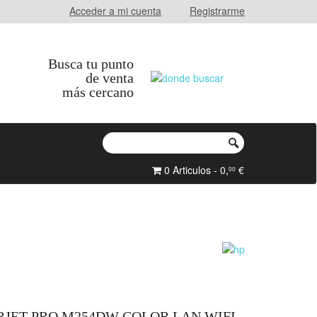
Acceder a mi cuenta
Registrarme
Busca tu punto
de venta
más cercano
0 Articulos - 0,
€
00
RJET PRO M254DW COLOR LAN WIFI