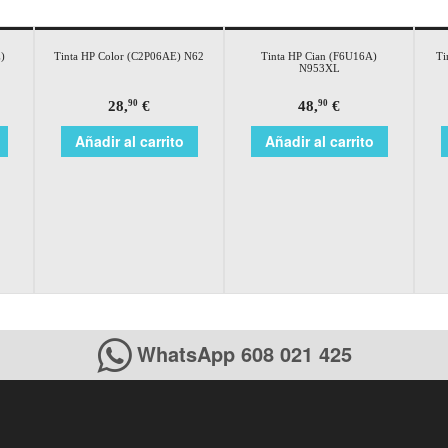
)
Tinta HP Color (C2P06AE) N62
Tinta HP Cian (F6U16A)
Ti
N953XL
28,
€
48,
€
90
90
Añadir al carrito
Añadir al carrito
WhatsApp 608 021 425