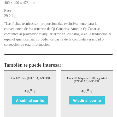
400 x 490 x 473 mm
Peso
29,2 kg
*Las fichas técnicas son proporcionadas exclusivamente para la
conveniencia de los usuarios de Qi Canarias. Aunque Qi Canarias
comunica al proveedor cualquier error en los datos, o en la traducción al
español que localiza, no podemos dar fe de la completa veracidad o
corrección de esta información.
También te puede interesar:
Tinta HP Cian (F6U16A) N953XL
Tinta HP Magenta 1500pag 24ml
(CN047AE) N951XL
48,
€
48,
€
90
90
Añadir al carrito
Añadir al carrito