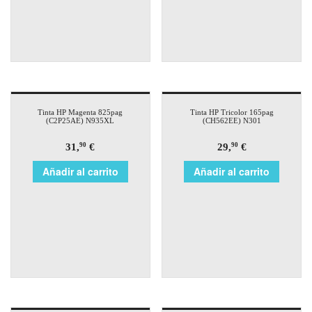
Tinta HP Magenta 825pag
Tinta HP Tricolor 165pag
(C2P25AE) N935XL
(CH562EE) N301
31,
€
29,
€
90
90
Añadir al carrito
Añadir al carrito