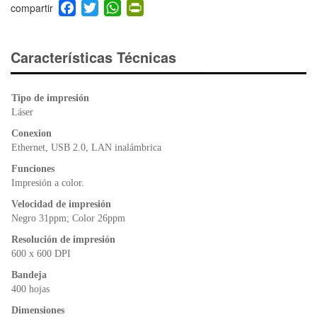
F
T
W
Pr
a
wi
h
in
c
tt
at
tF
e
er
s
ri
Características Técnicas
b
A
e
o
p
n
Tipo de impresión
o
p
dl
Láser
k
y
Conexion
Ethernet, USB 2.0, LAN inalámbrica
Funciones
Impresión a color.
Velocidad de impresión
Negro 31ppm; Color 26ppm
Resolución de impresión
600 x 600 DPI
Bandeja
400 hojas
Dimensiones