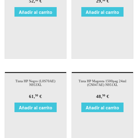
52,
€
29,
€
90
90
Añadir al carrito
Añadir al carrito
Tinta HP Negro (L0S70AE)
Tinta HP Magenta 1500pag 24ml
N953XL
(CN047AE) N951XL
61,
€
48,
€
90
90
Añadir al carrito
Añadir al carrito