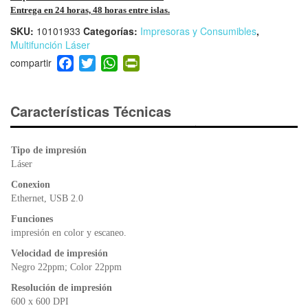
Entrega en 24 horas, 48 horas entre islas.
SKU:
10101933
Categorías:
Impresoras y Consumibles
,
Multifunción Láser
F
T
W
Pr
a
wi
h
in
c
tt
at
tF
e
er
s
ri
Características Técnicas
b
A
e
o
p
n
Tipo de impresión
o
p
dl
Láser
k
y
Conexion
Ethernet, USB 2.0
Funciones
impresión en color y escaneo.
Velocidad de impresión
Negro 22ppm; Color 22ppm
Resolución de impresión
600 x 600 DPI