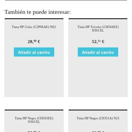
También te puede interesar:
Tinta HP Color (C2P06AE) N62
Tinta HP Tricolor (CH564EE)
N301XL
28,
€
52,
€
90
11
Añadir al carrito
Añadir al carrito
Tinta HP Negro (CH563EE)
Tinta HP Negro (C9351A) N21
N301XL