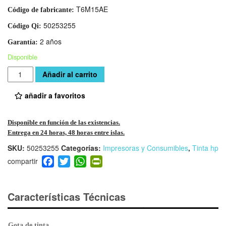
T6M15AE
Código de fabricante:
50253255
Código Qi:
2 años
Garantía:
Disponible
Cantidad
Añadir al carrito
añadir a favoritos
Disponible en función de las existencias.
Entrega en 24 horas, 48 horas entre islas.
SKU:
50253255
Categorías:
Impresoras y Consumibles
,
Tinta hp
F
T
W
Pr
a
wi
h
in
c
tt
at
tF
e
er
s
ri
Características Técnicas
b
A
e
o
p
n
Gota de tinta