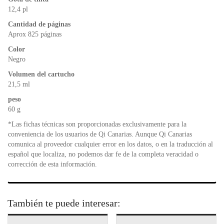
o
p
dl
12,4 pl
k
y
Cantidad de páginas
Aprox 825 páginas
Color
Negro
Volumen del cartucho
21,5 ml
peso
60 g
*Las fichas técnicas son proporcionadas exclusivamente para la
conveniencia de los usuarios de Qi Canarias. Aunque Qi Canarias
comunica al proveedor cualquier error en los datos, o en la traducción al
español que localiza, no podemos dar fe de la completa veracidad o
corrección de esta información.
También te puede interesar: