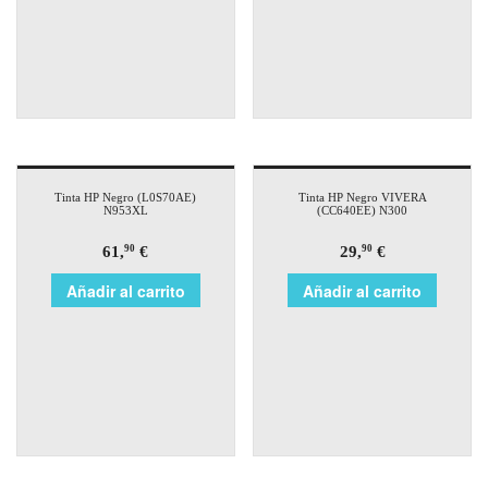
Tinta HP Negro (L0S70AE)
Tinta HP Negro VIVERA
N953XL
(CC640EE) N300
61,
€
29,
€
90
90
Añadir al carrito
Añadir al carrito