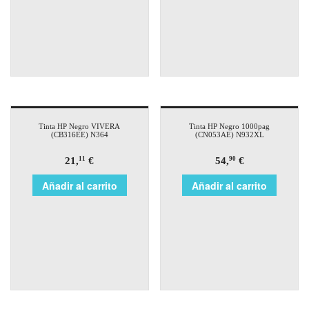
Tinta HP Negro VIVERA
Tinta HP Negro 1000pag
(CB316EE) N364
(CN053AE) N932XL
21,
€
54,
€
11
90
Añadir al carrito
Añadir al carrito