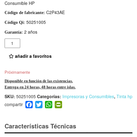
Consumible HP
C2P43AE
Código de fabricante:
50251005
Código Qi:
2 años
Garantía:
Cantidad
añadir a favoritos
Próximamente
Disponible en función de las existencias.
Entrega en 24 horas, 48 horas entre islas.
SKU:
50251005
Categorías:
Impresoras y Consumibles
,
Tinta hp
F
T
W
Pr
a
wi
h
in
c
tt
at
tF
e
er
s
ri
Características Técnicas
b
A
e