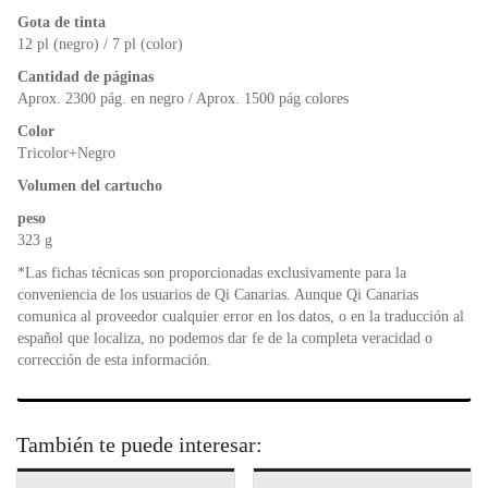
o
p
n
Gota de tinta
o
p
dl
12 pl (negro) / 7 pl (color)
k
y
Cantidad de páginas
Aprox. 2300 pág. en negro / Aprox. 1500 pág colores
Color
Tricolor+Negro
Volumen del cartucho
peso
323 g
*Las fichas técnicas son proporcionadas exclusivamente para la
conveniencia de los usuarios de Qi Canarias. Aunque Qi Canarias
comunica al proveedor cualquier error en los datos, o en la traducción al
español que localiza, no podemos dar fe de la completa veracidad o
corrección de esta información.
También te puede interesar: