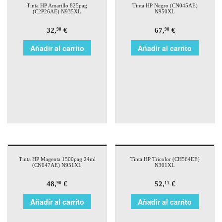
Tinta HP Amarillo 825pag
Tinta HP Negro (CN045AE)
(C2P26AE) N935XL
N950XL
32,
€
67,
€
90
90
Añadir al carrito
Añadir al carrito
Tinta HP Magenta 1500pag 24ml
Tinta HP Tricolor (CH564EE)
(CN047AE) N951XL
N301XL
48,
€
52,
€
90
11
Añadir al carrito
Añadir al carrito