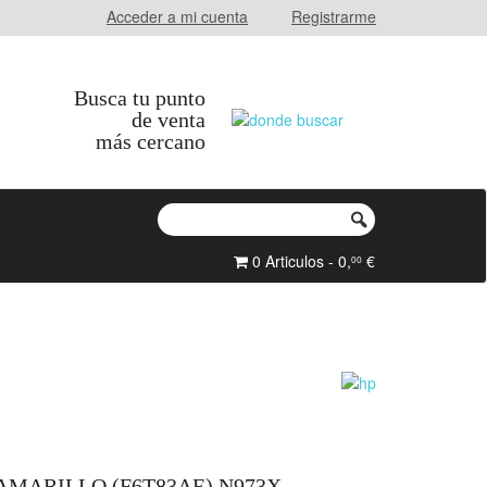
Acceder a mi cuenta
Registrarme
Busca tu punto
de venta
más cercano
0 Articulos - 0,
€
00
AMARILLO (F6T83AE) N973X