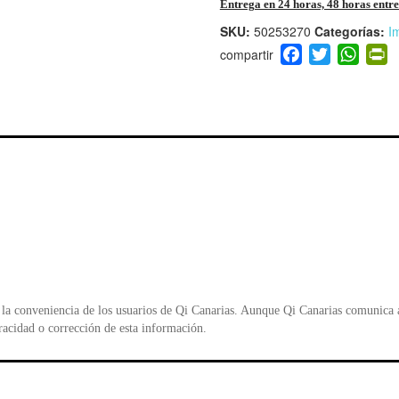
Entrega en 24 horas, 48 horas entre 
SKU:
50253270
Categorías:
I
F
T
W
P
a
wi
h
i
c
tt
at
t
e
er
s
ri
b
A
e
o
p
n
o
p
d
k
y
la conveniencia de los usuarios de Qi Canarias. Aunque Qi Canarias comunica al
racidad o corrección de esta información.