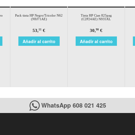
ro
Pack tinta HP Negro/Tricolor N62
Tinta HP Cian 825pag
(N9J71AE)
(C2P24AE) N935XL
53,
€
30,
€
11
90
Añadir al carrito
Añadir al carrito
WhatsApp 608 021 425