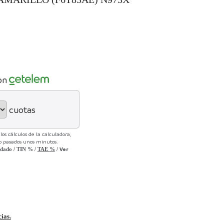
on
cuotas
os cálculos de la calculadora,
lo pasados unos minutos.
Ver
udado
/
TIN
%
/
TAE
%
/
cias.