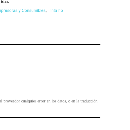
islas.
mpresoras y Consumibles
,
Tinta hp
r
n
F
l
 proveedor cualquier error en los datos, o en la traducción