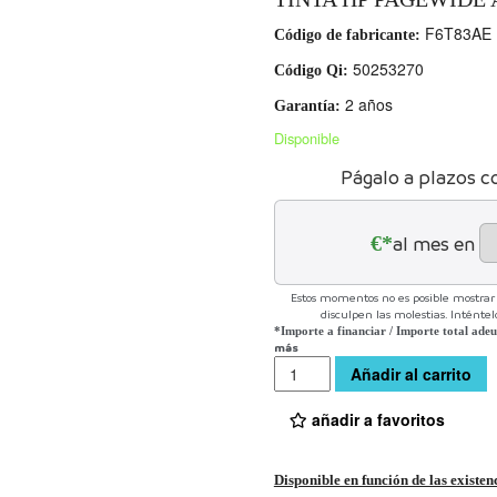
F6T83AE
Código de fabricante:
50253270
Código Qi:
2 años
Garantía:
Disponible
Págalo a plazos c
€*
al mes en
Estos momentos no es posible mostrar l
disculpen las molestias. Inténte
*Importe a financiar
/
Importe total ade
más
Cantidad
Añadir al carrito
añadir a favoritos
Disponible en función de las existen