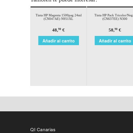
Tinta HP Magenta 1500pag 24ml
Tinta HP Pack Tricolor/Neg
(CN047AE) N951XL
(CN637EE) N300
48,
€
58,
€
90
90
Añadir al carrito
Añadir al carrito
QI Canarias