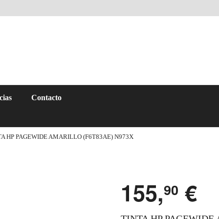
cias
Contacto
TA HP PAGEWIDE AMARILLO (F6T83AE) N973X
155,
€
90
TINTA HP PAGEWIDE 