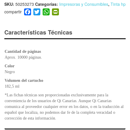
SKU:
50253273
Categorías:
Impresoras y Consumibles
,
Tinta hp
F
T
W
Pr
a
wi
h
in
c
tt
at
tF
e
er
s
ri
Características Técnicas
b
A
e
o
p
n
o
p
dl
Cantidad de páginas
k
y
Aprox. 10000 páginas.
Color
Negro
Volumen del cartucho
182,5 ml
*Las fichas técnicas son proporcionadas exclusivamente para la
conveniencia de los usuarios de Qi Canarias. Aunque Qi Canarias
comunica al proveedor cualquier error en los datos, o en la traducción al
español que localiza, no podemos dar fe de la completa veracidad o
corrección de esta información.