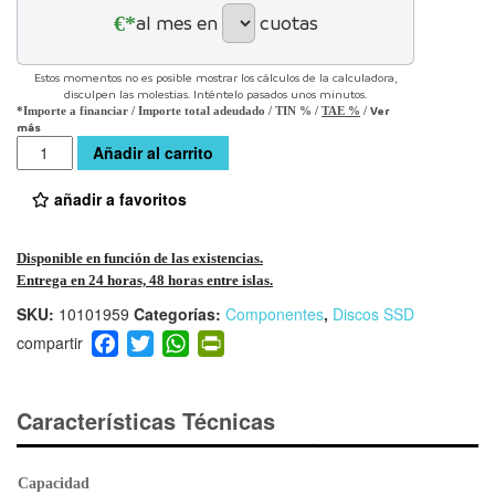
€*
al mes en
cuotas
Estos momentos no es posible mostrar los cálculos de la calculadora,
disculpen las molestias. Inténtelo pasados unos minutos.
Ver
*Importe a financiar
/
Importe total adeudado
/
TIN
%
/
TAE
%
/
más
Cantidad
Añadir al carrito
añadir a favoritos
Disponible en función de las existencias.
Entrega en 24 horas, 48 horas entre islas.
SKU:
10101959
Categorías:
Componentes
,
Discos SSD
F
T
W
Pr
a
wi
h
in
c
tt
at
tF
e
er
s
ri
Características Técnicas
b
A
e
o
p
n
Capacidad