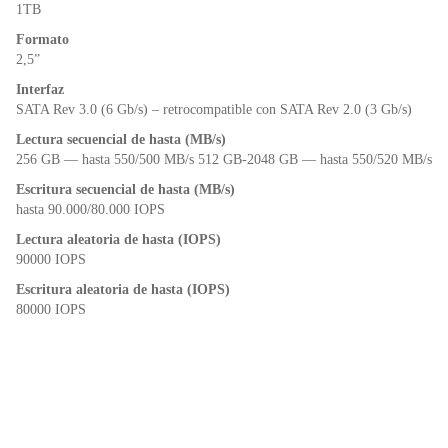
o
p
dl
1TB
k
y
Formato
2,5”
Interfaz
SATA Rev 3.0 (6 Gb/s) – retrocompatible con SATA Rev 2.0 (3 Gb/s)
Lectura secuencial de hasta (MB/s)
256 GB — hasta 550/500 MB/s 512 GB-2048 GB — hasta 550/520 MB/s
Escritura secuencial de hasta (MB/s)
hasta 90.000/80.000 IOPS
Lectura aleatoria de hasta (IOPS)
90000 IOPS
Escritura aleatoria de hasta (IOPS)
80000 IOPS