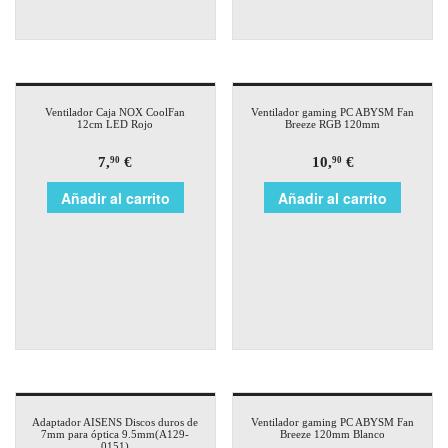
Ventilador Caja NOX CoolFan
Ventilador gaming PC ABYSM Fan
12cm LED Rojo
Breeze RGB 120mm
7,
€
10,
€
90
90
Añadir al carrito
Añadir al carrito
Adaptador AISENS Discos duros de
Ventilador gaming PC ABYSM Fan
7mm para óptica 9.5mm(A129-
Breeze 120mm Blanco
0151)