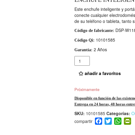
Este enchufe inteligente y port
conecte cualquier electrodomést
de su teléfono o tableta, tanto 
DSP-W11
Código de fabricante:
10101585
Código Qi:
2 Años
Garantía:
Cantidad
añadir a favoritos
Próximamente
Disponible en función de las existen
Entrega en 24 horas, 48 horas entre 
SKU:
10101585
Categorías:
O
F
T
W
P
a
wi
h
i
c
tt
at
t