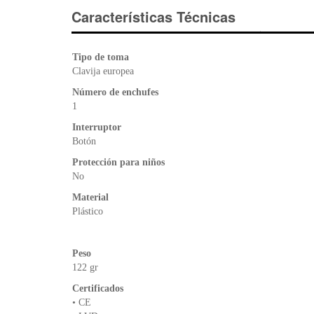
Características Técnicas
Tipo de toma
Clavija europea
Número de enchufes
1
Interruptor
Botón
Protección para niños
No
Material
Plástico
Peso
122 gr
Certificados
• CE