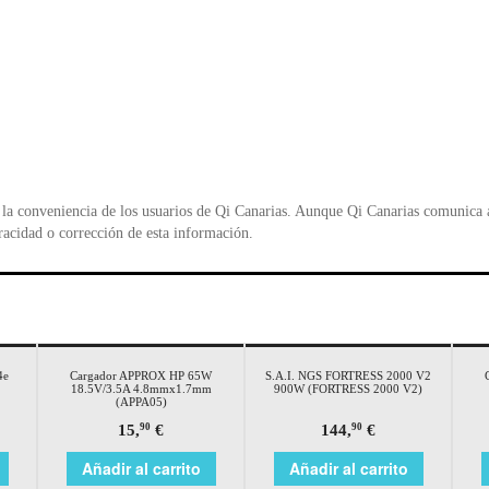
la conveniencia de los usuarios de Qi Canarias. Aunque Qi Canarias comunica al
racidad o corrección de esta información.
4e
Cargador APPROX HP 65W
S.A.I. NGS FORTRESS 2000 V2
18.5V/3.5A 4.8mmx1.7mm
900W (FORTRESS 2000 V2)
(APPA05)
15,
€
144,
€
90
90
Añadir al carrito
Añadir al carrito