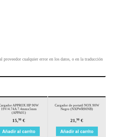
 proveedor cualquier error en los datos, o en la traducción
Cargador APPROX HP 90W
Cargador de portatil NOX 90W
19V/4.74A 7.4mmx5mm
Negro (NXPWR90NB)
(APPA01)
15,
€
21,
€
90
90
Añadir al carrito
Añadir al carrito