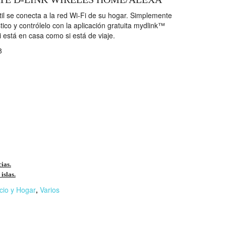
átil se conecta a la red Wi‑Fi de su hogar. Simplemente
ico y contrólelo con la aplicación gratuita mydlink™
si está en casa como si está de viaje.
8
cias.
islas.
cio y Hogar
,
Varios
r
n
F