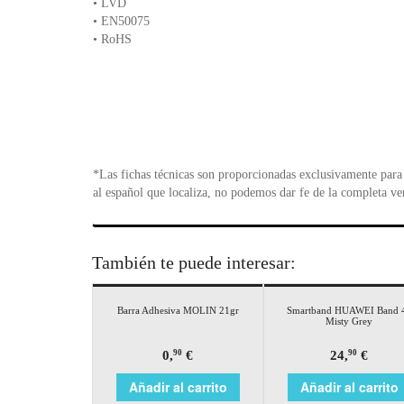
• LVD
• EN50075
• RoHS
*Las fichas técnicas son proporcionadas exclusivamente para 
al español que localiza, no podemos dar fe de la completa ve
También te puede interesar:
Barra Adhesiva MOLIN 21gr
Smartband HUAWEI Band 
Misty Grey
0,
€
24,
€
90
90
Añadir al carrito
Añadir al carrito