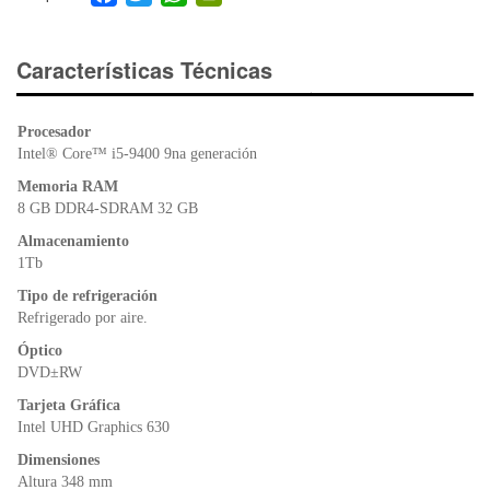
a
wi
h
in
c
tt
at
tF
e
er
s
ri
Características Técnicas
b
A
e
o
p
n
Procesador
o
p
dl
Intel® Core™ i5-9400 9na generación
k
y
Memoria RAM
8 GB DDR4-SDRAM 32 GB
Almacenamiento
1Tb
Tipo de refrigeración
Refrigerado por aire.
Óptico
DVD±RW
Tarjeta Gráfica
Intel UHD Graphics 630
Dimensiones
Altura 348 mm