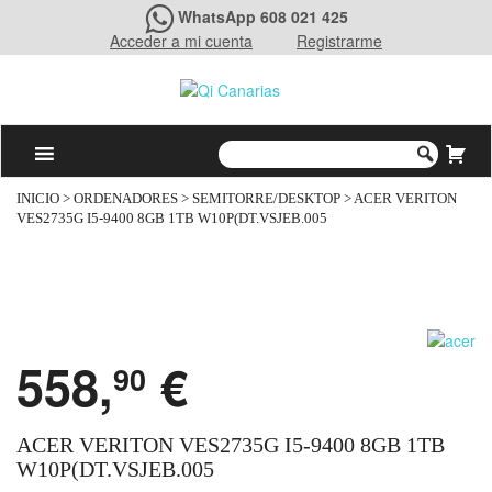
WhatsApp 608 021 425
Acceder a mi cuenta
Registrarme
INICIO
>
ORDENADORES
>
SEMITORRE/DESKTOP
> ACER VERITON
VES2735G I5-9400 8GB 1TB W10P(DT.VSJEB.005
558,
€
90
ACER VERITON VES2735G I5-9400 8GB 1TB
W10P(DT.VSJEB.005