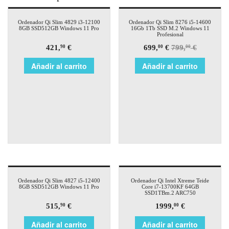
¡Oferta!
Ordenador Qi Slim 4829 i3-12100
Ordenador Qi Slim 8276 i5-14600
8GB SSD512GB Windows 11 Pro
16Gb 1Tb SSD M.2 Windows 11
Profesional
421,
€
699,
€
799,
€
90
00
00
Añadir al carrito
Añadir al carrito
Ordenador Qi Slim 4827 i5-12400
Ordenador Qi Intel Xtreme Teide
8GB SSD512GB Windows 11 Pro
Core i7-13700KF 64GB
SSD1TBm.2 ARC750
515,
€
1999,
€
90
00
Añadir al carrito
Añadir al carrito