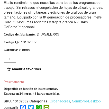
El alto rendimiento que necesitas para todos tus programas de
trabajo. Sin retrasos ni congelación de hojas de cálculo grandes,
presentaciones simultáneas y ediciones de gráficos de gran
tamaño. Equipado con la 8ª generación de procesadores Intel®
Core™ i7/i5/i3 más recientes y tarjeta gráfica NVIDIA®
GeForce™ opcional.
DT.VSJEB.005
Código de fabricante:
10102032
Código Qi:
2 años
Garantía:
Cantidad
añadir a favoritos
Próximamente
Disponible en función de las existencias.
Entrega en 24 horas, 48 horas entre islas.
SKU:
10102032
Categorías:
Ordenadores
,
Semitorre/Desktop
F
T
W
Pr