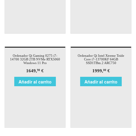
Ordenador Qi Gaming 0275 i7-
Ordenador Qi Intel Xtreme Teide
14700 32GB 2TB NVMe RTX5060
Core i7-13700KF 64GB
Windows 11 Pro
SSD1TBm.2 ARC750
1649,
€
1999,
€
90
00
Añadir al carrito
Añadir al carrito