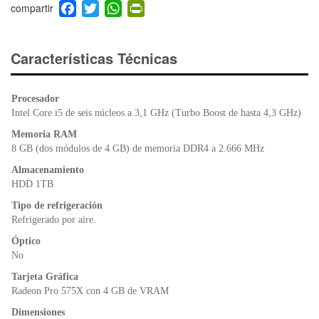
F
T
W
Pr
a
wi
h
in
c
tt
at
tF
e
er
s
ri
Características Técnicas
b
A
e
o
p
n
Procesador
o
p
dl
Intel Core i5 de seis núcleos a 3,1 GHz (Turbo Boost de hasta 4,3 GHz)
k
y
Memoria RAM
8 GB (dos módulos de 4 GB) de memoria DDR4 a 2.666 MHz
Almacenamiento
HDD 1TB
Tipo de refrigeración
Refrigerado por aire.
Óptico
No
Tarjeta Gráfica
Radeon Pro 575X con 4 GB de VRAM
Dimensiones