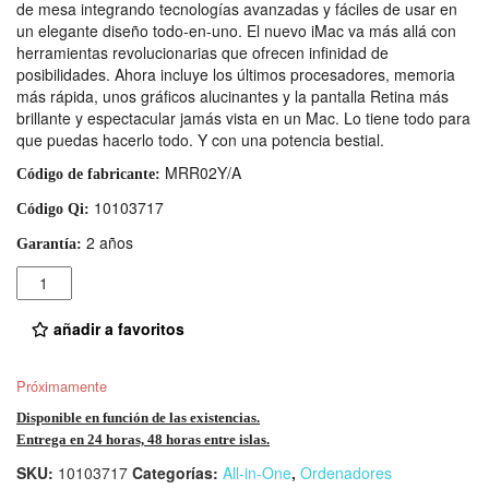
de mesa integrando tecnologías avanzadas y fáciles de usar en
un elegante diseño todo‑en-uno. El nuevo iMac va más allá con
herramientas revolucionarias que ofrecen infinidad de
posibilidades. Ahora incluye los últimos procesadores, memoria
más rápida, unos gráficos alucinantes y la pantalla Retina más
brillante y espectacular jamás vista en un Mac. Lo tiene todo para
que puedas hacerlo todo. Y con una potencia bestial.
MRR02Y/A
Código de fabricante:
10103717
Código Qi:
2 años
Garantía:
Cantidad
añadir a favoritos
Próximamente
Disponible en función de las existencias.
Entrega en 24 horas, 48 horas entre islas.
SKU:
10103717
Categorías:
All-in-One
,
Ordenadores