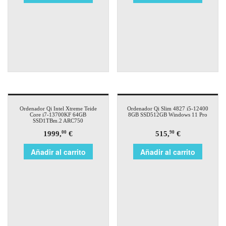
Ordenador Qi Intel Xtreme Teide
Ordenador Qi Slim 4827 i5-12400
Core i7-13700KF 64GB
8GB SSD512GB Windows 11 Pro
SSD1TBm.2 ARC750
1999,
€
515,
€
00
90
Añadir al carrito
Añadir al carrito