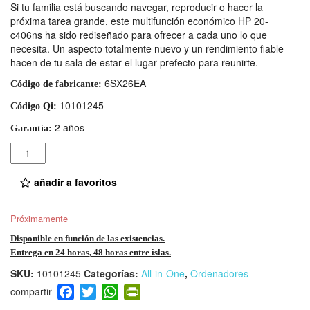
Si tu familia está buscando navegar, reproducir o hacer la
próxima tarea grande, este multifunción económico HP 20-
c406ns ha sido rediseñado para ofrecer a cada uno lo que
necesita. Un aspecto totalmente nuevo y un rendimiento fiable
hacen de tu sala de estar el lugar prefecto para reunirte.
6SX26EA
Código de fabricante:
10101245
Código Qi:
2 años
Garantía:
Cantidad
añadir a favoritos
Próximamente
Disponible en función de las existencias.
Entrega en 24 horas, 48 horas entre islas.
SKU:
10101245
Categorías:
All-in-One
,
Ordenadores
F
T
W
Pr
a
wi
h
in