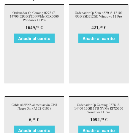
Ordenador Qi Gaming 0275 i7-
Ordenador Qi Slim 4829 i3-12100
14700 32GB 2TB NVMe RTX5060
8GB SSD512GB Windows 11 Pro
Windows 11 Pro
1649,
€
421,
€
90
90
Añadir al carrito
Añadir al carrito
Cable AISENS alimentación CPU
Ordenador Qi Gaming 0276 i5-
Negro 3m (A132-0168)
14400 16GB 1TB NVMe RTX5050
Windows 11 Pro
6,
€
1092,
€
90
90
Añadir al carrito
Añadir al carrito