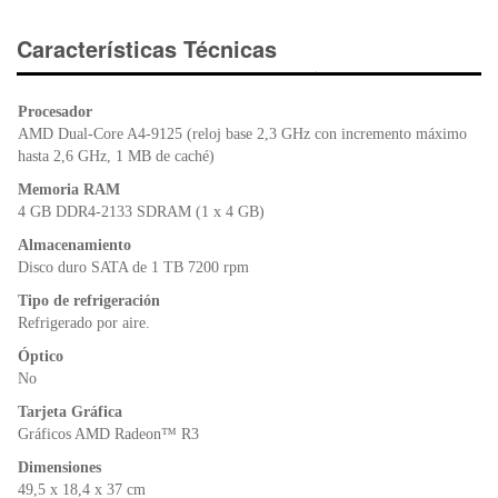
c
tt
at
tF
e
er
s
ri
Características Técnicas
b
A
e
o
p
n
Procesador
o
p
dl
AMD Dual-Core A4-9125 (reloj base 2,3 GHz con incremento máximo
k
y
hasta 2,6 GHz, 1 MB de caché)
Memoria RAM
4 GB DDR4-2133 SDRAM (1 x 4 GB)
Almacenamiento
Disco duro SATA de 1 TB 7200 rpm
Tipo de refrigeración
Refrigerado por aire.
Óptico
No
Tarjeta Gráfica
Gráficos AMD Radeon™ R3
Dimensiones
49,5 x 18,4 x 37 cm