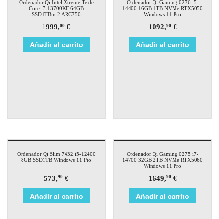
Ordenador Qi Intel Xtreme Teide
Ordenador Qi Gaming 0276 i5-
Core i7-13700KF 64GB
14400 16GB 1TB NVMe RTX5050
SSD1TBm.2 ARC750
Windows 11 Pro
1999,
€
1092,
€
00
90
Añadir al carrito
Añadir al carrito
Ordenador Qi Slim 7432 i5-12400
Ordenador Qi Gaming 0275 i7-
8GB SSD1TB Windows 11 Pro
14700 32GB 2TB NVMe RTX5060
Windows 11 Pro
573,
€
1649,
€
90
90
Añadir al carrito
Añadir al carrito