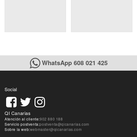
WhatsApp 608 021 425
Social
QI Canarias
Atención al cliente:
902 880 188
Servicio postventa:
postventa@qicanarias.com
Sobre la web:
webmaster@qicanarias.com