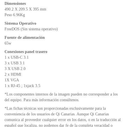
Dimensiones
490.2 X 209.5 X 395 mm
Peso 6.96Kg
Sistema Operativo
FreeDOS (Sin sistema operativo)
Fuente de alimentación
65w
Conexiones panel trasero
1 x USB-C 3.1
3 x USB 3.1
3 X USB 2.0
2 x HDMI
1X VGA
1 x RJ-45 ; 1xjack 3.5
*Los componentes internos de la imagen pueden no corresponder a los
del equipo. Para más información consúltenos.
*Las fichas técnicas son proporcionadas exclusivamente para la
conveniencia de los usuarios de Qi Canarias. Aunque Qi Canarias
comunica al proveedor cualquier error en los datos, o en la traducción al
español que localiza, no podemos dar fe de la completa veracidad o