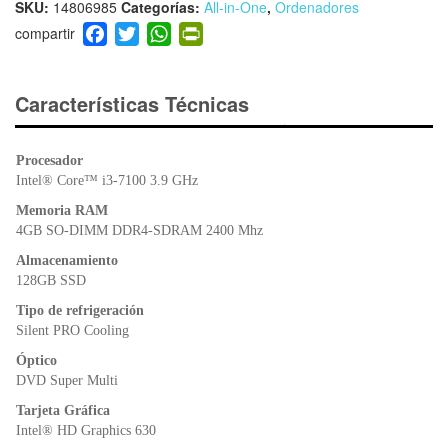
SKU:
14806985
Categorías:
All-in-One
,
Ordenadores
F
T
W
Pr
a
wi
h
in
c
tt
at
tF
e
er
s
ri
Características Técnicas
b
A
e
o
p
n
Procesador
o
p
dl
Intel® Core™ i3-7100 3.9 GHz
k
y
Memoria RAM
4GB SO-DIMM DDR4-SDRAM 2400 Mhz
Almacenamiento
128GB SSD
Tipo de refrigeración
Silent PRO Cooling
Óptico
DVD Super Multi
Tarjeta Gráfica
Intel® HD Graphics 630