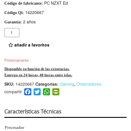
PC NZXT Ed
Código de fabricante:
14220667
Código Qi:
2 años
Garantía:
Cantidad
añadir a favoritos
Próximamente
Disponible en función de las existencias.
Entrega en 24 horas, 48 horas entre islas.
SKU:
14220667
Categorías:
Gaming
,
Ordenadores
F
T
W
Pr
a
wi
h
in
c
tt
at
tF
e
er
s
ri
Características Técnicas
b
A
e
o
p
n
Procesador