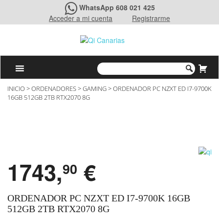
WhatsApp 608 021 425
Acceder a mi cuenta
Registrarme
INICIO
>
ORDENADORES
>
GAMING
> ORDENADOR PC NZXT ED I7-9700K
16GB 512GB 2TB RTX2070 8G
1743,
€
90
ORDENADOR PC NZXT ED I7-9700K 16GB
512GB 2TB RTX2070 8G