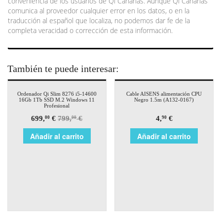
conveniencia de los usuarios de Qi Canarias. Aunque Qi Canarias
comunica al proveedor cualquier error en los datos, o en la
traducción al español que localiza, no podemos dar fe de la
completa veracidad o corrección de esta información.
También te puede interesar:
¡Oferta!
Ordenador Qi Slim 8276 i5-14600
Cable AISENS alimentación CPU
16Gb 1Tb SSD M.2 Windows 11
Negro 1.5m (A132-0167)
Profesional
699,
€
799,
€
4,
€
00
00
90
Añadir al carrito
Añadir al carrito