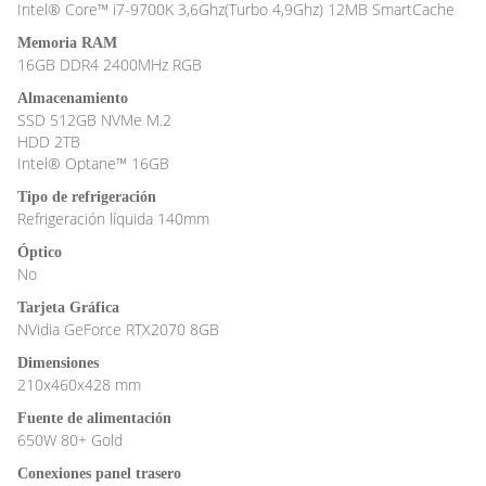
o
p
dl
Intel® Core™ i7-9700K 3,6Ghz(Turbo 4,9Ghz) 12MB SmartCache
k
y
Memoria RAM
16GB DDR4 2400MHz RGB
Almacenamiento
SSD 512GB NVMe M.2
HDD 2TB
Intel® Optane™ 16GB
Tipo de refrigeración
Refrigeración líquida 140mm
Óptico
No
Tarjeta Gráfica
NVidia GeForce RTX2070 8GB
Dimensiones
210x460x428 mm
Fuente de alimentación
650W 80+ Gold
Conexiones panel trasero