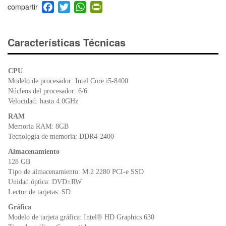
F
T
W
Pr
a
wi
h
in
c
tt
at
tF
e
er
s
ri
Características Técnicas
b
A
e
o
p
n
CPU
o
p
dl
Modelo de procesador: Intel Core i5-8400
k
y
Núcleos del procesador: 6/6
Velocidad: hasta 4.0GHz
RAM
Memoria RAM: 8GB
Tecnología de memoria: DDR4-2400
Almacenamiento
128 GB
Tipo de almacenamiento: M.2 2280 PCI-e SSD
Unidad óptica: DVD±RW
Lector de tarjetas: SD
Gráfica
Modelo de tarjeta gráfica: Intel® HD Graphics 630