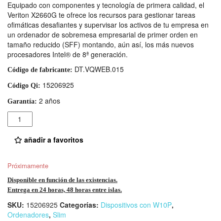
Equipado con componentes y tecnología de primera calidad, el
Veriton X2660G te ofrece los recursos para gestionar tareas
ofimáticas desafiantes y supervisar los activos de tu empresa en
un ordenador de sobremesa empresarial de primer orden en
tamaño reducido (SFF) montando, aún así, los más nuevos
procesadores Intel® de 8ª generación.
DT.VQWEB.015
Código de fabricante:
15206925
Código Qi:
2 años
Garantía:
Cantidad
añadir a favoritos
Próximamente
Disponible en función de las existencias.
Entrega en 24 horas, 48 horas entre islas.
SKU:
15206925
Categorías:
Dispositivos con W10P
,
Ordenadores
,
Slim