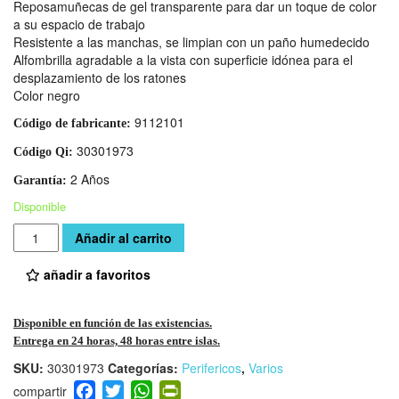
Reposamuñecas de gel transparente para dar un toque de color
a su espacio de trabajo
Resistente a las manchas, se limpian con un paño humedecido
Alfombrilla agradable a la vista con superficie idónea para el
desplazamiento de los ratones
Color negro
9112101
Código de fabricante:
30301973
Código Qi:
2 Años
Garantía:
Disponible
Cantidad
Añadir al carrito
añadir a favoritos
Disponible en función de las existencias.
Entrega en 24 horas, 48 horas entre islas.
SKU:
30301973
Categorías:
Perifericos
,
Varios
F
T
W
Pr