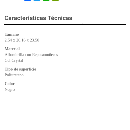
a
wi
h
in
c
tt
at
tF
e
er
s
ri
Características Técnicas
b
A
e
o
p
n
Tamaño
o
p
dl
2.54 x 20.16 x 23.50
k
y
Material
Alfombrilla con Reposamuñecas
Gel Crystal
Tipo de superficie
Poliuretano
Color
Negro