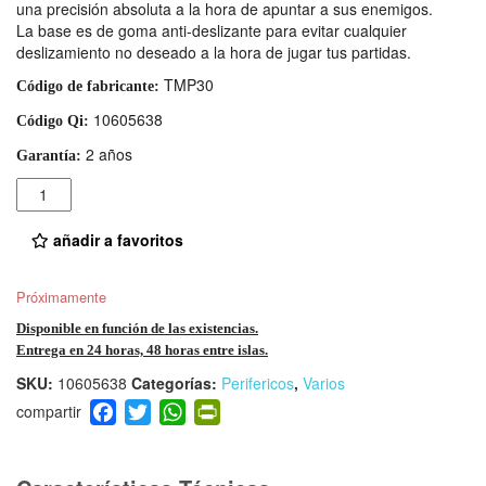
una precisión absoluta a la hora de apuntar a sus enemigos.
La base es de goma anti-deslizante para evitar cualquier
deslizamiento no deseado a la hora de jugar tus partidas.
TMP30
Código de fabricante:
10605638
Código Qi:
2 años
Garantía:
Cantidad
añadir a favoritos
Próximamente
Disponible en función de las existencias.
Entrega en 24 horas, 48 horas entre islas.
SKU:
10605638
Categorías:
Perifericos
,
Varios
F
T
W
Pr
a
wi
h
in
c
tt
at
tF