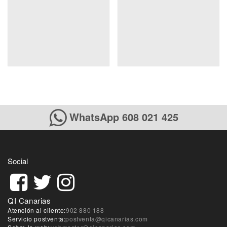
WhatsApp 608 021 425
Social
QI Canarias
Atención al cliente:
902 880 188
Servicio postventa:
postventa@qicanarias.com