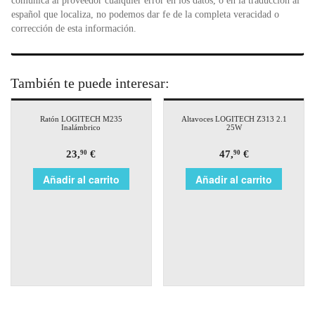
comunica al proveedor cualquier error en los datos, o en la traducción al
español que localiza, no podemos dar fe de la completa veracidad o
corrección de esta información.
También te puede interesar:
Ratón LOGITECH M235
Altavoces LOGITECH Z313 2.1
Inalámbrico
25W
23,
€
47,
€
90
90
Añadir al carrito
Añadir al carrito