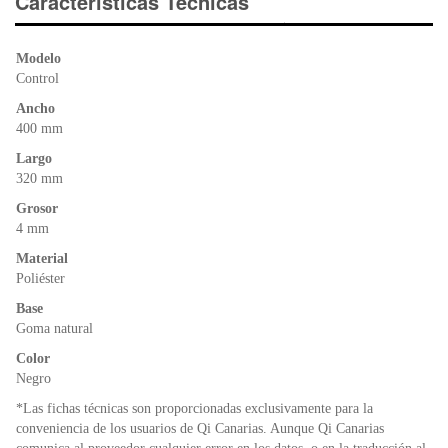
e
er
s
ri
Características Técnicas
b
A
e
o
p
n
Modelo
o
p
dl
Control
k
y
Ancho
400 mm
Largo
320 mm
Grosor
4 mm
Material
Poliéster
Base
Goma natural
Color
Negro
*Las fichas técnicas son proporcionadas exclusivamente para la
conveniencia de los usuarios de Qi Canarias. Aunque Qi Canarias