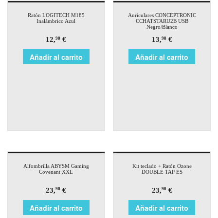
Ratón LOGITECH M185
Auriculares CONCEPTRONIC
Inalámbrico Azul
CCHATSTARU2B USB
Negro/Blanco
12,
€
13,
€
90
90
Añadir al carrito
Añadir al carrito
Alfombrilla ABYSM Gaming
Kit teclado + Ratón Ozone
Covenant XXL
DOUBLE TAP ES
23,
€
23,
€
90
90
Añadir al carrito
Añadir al carrito