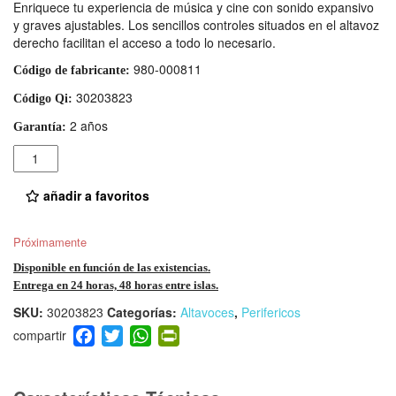
Enriquece tu experiencia de música y cine con sonido expansivo
y graves ajustables. Los sencillos controles situados en el altavoz
derecho facilitan el acceso a todo lo necesario.
980-000811
Código de fabricante:
30203823
Código Qi:
2 años
Garantía:
Cantidad
añadir a favoritos
Próximamente
Disponible en función de las existencias.
Entrega en 24 horas, 48 horas entre islas.
SKU:
30203823
Categorías:
Altavoces
,
Perifericos
F
T
W
Pr
a
wi
h
in
c
tt
at
tF