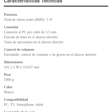
e
er
s
ri
Características Técnicas
b
A
e
o
p
n
Potencia
o
p
dl
Total de vatios reales (RMS): 5 W
k
y
Conexión
Conexión al PC por cable de 3,5 mm
Entrada de línea en el altavoz derecho
Toma de auriculares en el altavoz derecho
Control de volumen
Encendido, control de volumen y de graves en el altavoz derecho
Dimensiones
241,2 x 90 x 124,07 mm
Peso
1000 g
Color
Blanco
Compatibilidad
PC, TV, Smartphone, tablet