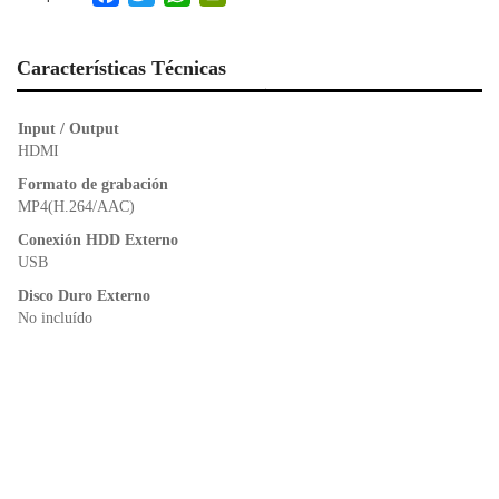
a
wi
h
in
c
tt
at
tF
e
er
s
ri
Características Técnicas
b
A
e
o
p
n
Input / Output
o
p
dl
HDMI
k
y
Formato de grabación
MP4(H.264/AAC)
Conexión HDD Externo
USB
Disco Duro Externo
No incluído