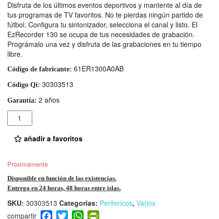
Disfruta de los últimos eventos deportivos y mantente al día de
tus programas de TV favoritos. No te pierdas ningún partido de
fútbol. Configura tu sintonizador, selecciona el canal y listo. El
EzRecorder 130 se ocupa de tus necesidades de grabación.
Prográmalo una vez y disfruta de las grabaciones en tu tiempo
libre.
61ER1300A0AB
Código de fabricante:
30303513
Código Qi:
2 años
Garantía:
Cantidad
añadir a favoritos
Próximamente
Disponible en función de las existencias.
Entrega en 24 horas, 48 horas entre islas.
SKU:
30303513
Categorías:
Perifericos
,
Varios
F
T
W
Pr