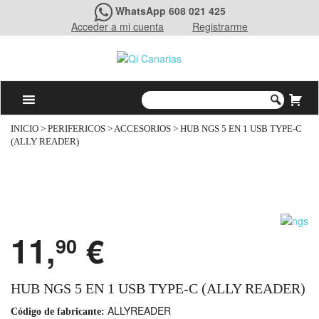
WhatsApp 608 021 425
Acceder a mi cuenta
Registrarme
INICIO
>
PERIFERICOS
>
ACCESORIOS
> HUB NGS 5 EN 1 USB TYPE-C
(ALLY READER)
11,
€
90
HUB NGS 5 EN 1 USB TYPE-C (ALLY READER)
ALLYREADER
Código de fabricante: