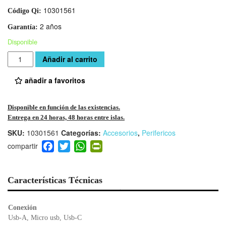
10301561
Código Qi:
2 años
Garantía:
Disponible
Cantidad
Añadir al carrito
añadir a favoritos
Disponible en función de las existencias.
Entrega en 24 horas, 48 horas entre islas.
SKU:
10301561
Categorías:
Accesorios
,
Perifericos
F
T
W
Pr
a
wi
h
in
c
tt
at
tF
e
er
s
ri
Características Técnicas
b
A
e
o
p
n
Conexión
o
p
dl
Usb-A, Micro usb, Usb-C