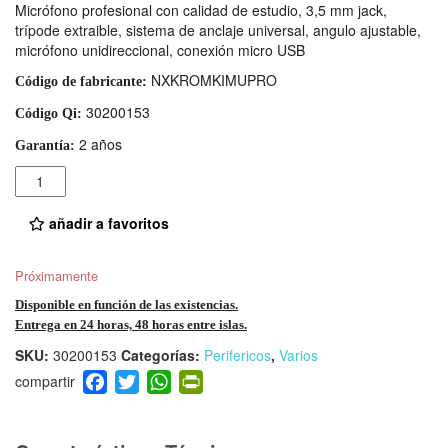
Micrófono profesional con calidad de estudio, 3,5 mm jack,
trípode extraible, sistema de anclaje universal, angulo ajustable,
micrófono unidireccional, conexión micro USB
NXKROMKIMUPRO
Código de fabricante:
30200153
Código Qi:
2 años
Garantía:
Cantidad
añadir a favoritos
Próximamente
Disponible en función de las existencias.
Entrega en 24 horas, 48 horas entre islas.
SKU:
30200153
Categorías:
Perifericos
,
Varios
F
T
W
Pr
a
wi
h
in
c
tt
at
tF