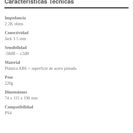
e
er
s
ri
Características Técnicas
b
A
e
o
p
n
Impedancia
o
p
dl
2.2K ohms
k
y
Conectividad
Jack 3.5 mm
Sensibilidad
-58dB – ±2dB
Material
Plástico ABS + superficie de acero pintada
Peso
220g
Dimensiones
74 x 115 x 190 mm
Compatibilidad
PS4