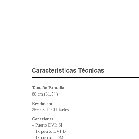
Características Técnicas
Tamaño Pantalla
80 cm (31.5″ )
Resolución
2560 X 1440 Pixeles
Conexiones
– Puerto DVI: SI
– 1x puerto DVI-D
– 1x puerto HDMI