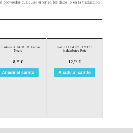
 proveedor cualquier error en los datos, o en la traducción
riculares XIAOMI Mi In-Ear
Ratón LOGITECH M171
Negro
Inalámbrico Rojo
8,
€
12,
€
90
90
Añadir al carrito
Añadir al carrito