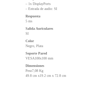
– 1x DisplayPorts
– Entrada de audio: SI
Respuesta
5 ms
Salida Auriculares
SI
Color
Negro, Plata
Soporte Pared
VESA100x100 mm
Dimensiones
Peso7,08 Kg
49.8 cm x19.2 cm x 72.8 cm