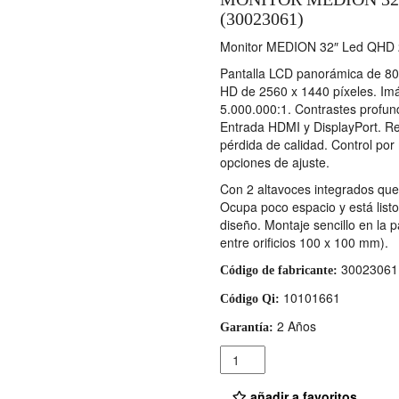
(30023061)
Monitor MEDION 32″ Led QHD
Pantalla LCD panorámica de 80 
HD de 2560 x 1440 píxeles. Imá
5.000.000:1. Contrastes profund
Entrada HDMI y DisplayPort. Re
pérdida de calidad. Control por
opciones de ajuste.
Con 2 altavoces integrados que 
Ocupa poco espacio y está list
diseño. Montaje sencillo en la 
entre orificios 100 x 100 mm).
30023061
Código de fabricante:
10101661
Código Qi:
2 Años
Garantía:
Cantidad
añadir a favoritos