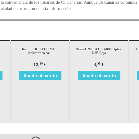
la conveniencia de los usuarios de Qi Canarias. Aunque Qi Canarias comunica al
racidad o corrección de esta información.
Ratón LOGITECH M185
Ratón UNYKA UK A800 Óptico
Au
Inalámbrico Azul
USB Rojo
12,
€
3,
€
90
90
Añadir al carrito
Añadir al carrito