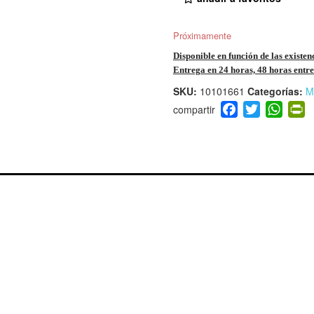
Próximamente
Disponible en función de las existen
Entrega en 24 horas, 48 horas entre 
SKU:
10101661
Categorías:
M
F
T
W
P
a
wi
h
i
c
tt
at
t
e
er
s
ri
b
A
e
o
p
n
o
p
d
k
y