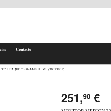
cias
Contacto
32″ LED QHD 2560×1440 1HDMI (30023061)
251,
€
90
MONITOR MEDION 32″