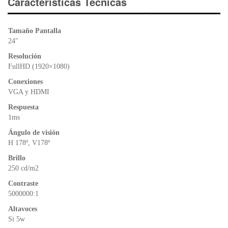
e
er
s
ri
Características Técnicas
b
A
e
o
p
n
Tamaño Pantalla
o
p
dl
24″
k
y
Resolución
FullHD (1920×1080)
Conexiones
VGA y HDMI
Respuesta
1ms
Ángulo de visión
H 178º, V178º
Brillo
250 cd/m2
Contraste
5000000:1
Altavoces
Si 5w