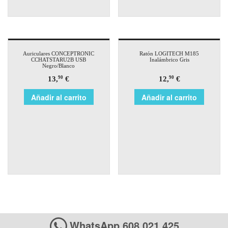
Auriculares CONCEPTRONIC
Ratón LOGITECH M185
CCHATSTARU2B USB
Inalámbrico Gris
Negro/Blanco
13,
€
12,
€
90
90
Añadir al carrito
Añadir al carrito
WhatsApp 608 021 425