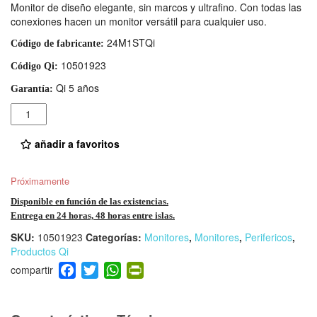
Monitor de diseño elegante, sin marcos y ultrafino. Con todas las
conexiones hacen un monitor versátil para cualquier uso.
24M1STQi
Código de fabricante:
10501923
Código Qi:
Qi 5 años
Garantía:
Cantidad
añadir a favoritos
Próximamente
Disponible en función de las existencias.
Entrega en 24 horas, 48 horas entre islas.
SKU:
10501923
Categorías:
Monitores
,
Monitores
,
Perifericos
,
Productos Qi
F
T
W
Pr
a
wi
h
in
c
tt
at
tF