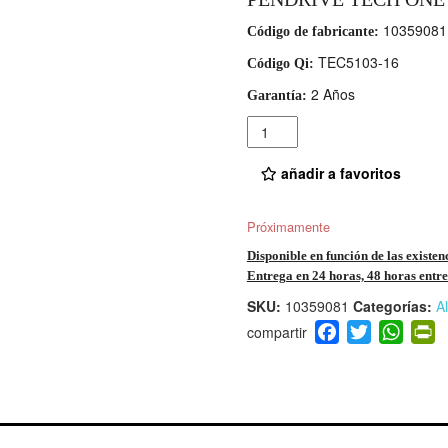
10359081
Código de fabricante:
TEC5103-16
Código Qi:
2 Años
Garantía:
Cantidad
añadir a favoritos
Próximamente
Disponible en función de las existen
Entrega en 24 horas, 48 horas entre 
SKU:
10359081
Categorías:
A
F
T
W
P
a
wi
h
i
c
tt
at
t
e
er
s
ri
b
A
e