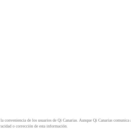
o
p
n
o
p
d
k
y
la conveniencia de los usuarios de Qi Canarias. Aunque Qi Canarias comunica al
racidad o corrección de esta información.