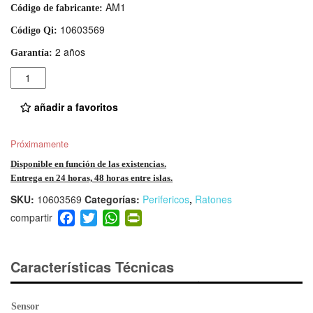
AM1
Código de fabricante:
10603569
Código Qi:
2 años
Garantía:
Cantidad
añadir a favoritos
Próximamente
Disponible en función de las existencias.
Entrega en 24 horas, 48 horas entre islas.
SKU:
10603569
Categorías:
Perifericos
,
Ratones
F
T
W
Pr
a
wi
h
in
c
tt
at
tF
e
er
s
ri
Características Técnicas
b
A
e
o
p
n
Sensor