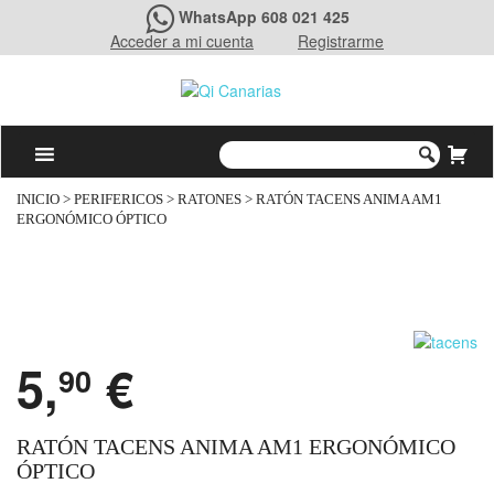
WhatsApp 608 021 425
Acceder a mi cuenta
Registrarme
INICIO
>
PERIFERICOS
>
RATONES
> RATÓN TACENS ANIMA AM1
ERGONÓMICO ÓPTICO
5,
€
90
RATÓN TACENS ANIMA AM1 ERGONÓMICO
ÓPTICO