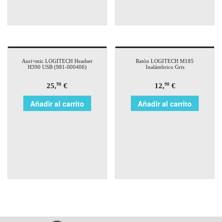
Auri+mic LOGITECH Headset
Ratón LOGITECH M185
H390 USB (981-000406)
Inalámbrico Gris
25,
€
12,
€
90
90
Añadir al carrito
Añadir al carrito