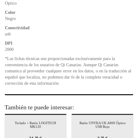
o
p
dl
Optico
k
y
Color
Negro
Conectividad
usb
DPI
2000
*Las fichas técnicas son proporcionadas exclusivamente para la
conveniencia de los usuarios de Qi Canarias. Aunque Qi Canarias
comunica al proveedor cualquier error en los datos, o en la traducción al
español que localiza, no podemos dar fe de la completa veracidad o
corrección de esta información.
También te puede interesar:
Teclado + Ratón LOGITECH
Ratón UNYKA UK A800 Óptico
MK120
USB Rojo
90
90