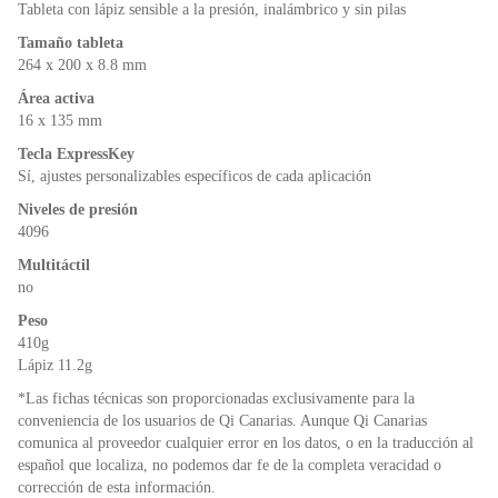
o
p
dl
Tableta con lápiz sensible a la presión, inalámbrico y sin pilas
k
y
Tamaño tableta
264 x 200 x 8.8 mm
Área activa
16 x 135 mm
Tecla ExpressKey
Sí, ajustes personalizables específicos de cada aplicación
Niveles de presión
4096
Multitáctil
no
Peso
410g
Lápiz 11.2g
*Las fichas técnicas son proporcionadas exclusivamente para la
conveniencia de los usuarios de Qi Canarias. Aunque Qi Canarias
comunica al proveedor cualquier error en los datos, o en la traducción al
español que localiza, no podemos dar fe de la completa veracidad o
corrección de esta información.