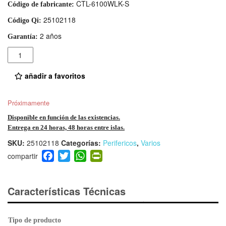
CTL-6100WLK-S
Código de fabricante:
25102118
Código Qi:
2 años
Garantía:
Cantidad
añadir a favoritos
Próximamente
Disponible en función de las existencias.
Entrega en 24 horas, 48 horas entre islas.
SKU:
25102118
Categorías:
Perifericos
,
Varios
F
T
W
Pr
a
wi
h
in
c
tt
at
tF
e
er
s
ri
Características Técnicas
b
A
e
o
p
n
Tipo de producto