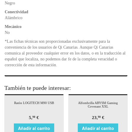
o
p
dl
Negro
k
y
Conectividad
Alámbrico
Mecánico
No
*Las fichas técnicas son proporcionadas exclusivamente para la
conveniencia de los usuarios de Qi Canarias. Aunque Qi Canarias
comunica al proveedor cualquier error en los datos, o en la traducción al
español que localiza, no podemos dar fe de la completa veracidad o
corrección de esta información.
También te puede interesar:
Ratón LOGITECH M90 USB
Alfombrilla ABYSM Gaming
Covenant XXL
5,
€
23,
€
90
90
Añadir al carrito
Añadir al carrito