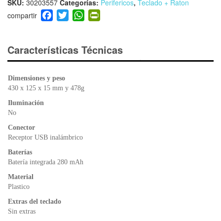
SKU:
30203557
Categorías:
Perifericos
,
Teclado + Raton
F
T
W
Pr
a
wi
h
in
c
tt
at
tF
e
er
s
ri
Características Técnicas
b
A
e
o
p
n
Dimensiones y peso
o
p
dl
430 x 125 x 15 mm y 478g
k
y
Iluminación
No
Conector
Receptor USB inalámbrico
Baterías
Batería integrada 280 mAh
Material
Plastico
Extras del teclado
Sin extras