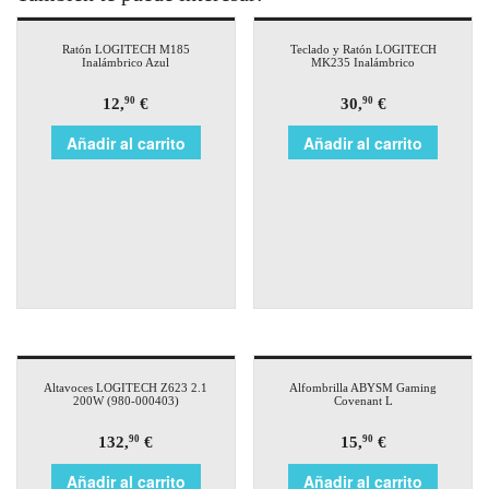
Ratón LOGITECH M185
Teclado y Ratón LOGITECH
Inalámbrico Azul
MK235 Inalámbrico
12,
€
30,
€
90
90
Añadir al carrito
Añadir al carrito
Altavoces LOGITECH Z623 2.1
Alfombrilla ABYSM Gaming
200W (980-000403)
Covenant L
132,
€
15,
€
90
90
Añadir al carrito
Añadir al carrito