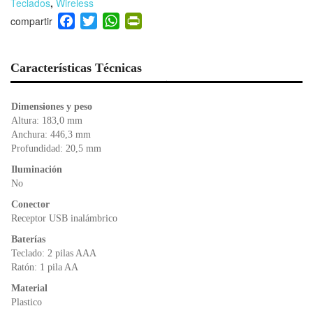
Teclados
,
Wireless
F
T
W
Pr
a
wi
h
in
c
tt
at
tF
e
er
s
ri
Características Técnicas
b
A
e
o
p
n
Dimensiones y peso
o
p
dl
Altura: 183,0 mm
k
y
Anchura: 446,3 mm
Profundidad: 20,5 mm
Iluminación
No
Conector
Receptor USB inalámbrico
Baterías
Teclado: 2 pilas AAA
Ratón: 1 pila AA
Material
Plastico