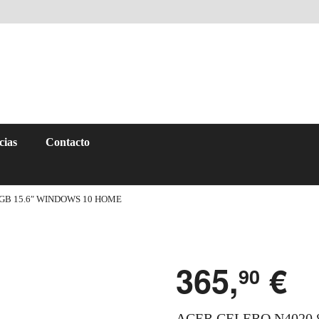
cias
Contacto
GB 15.6″ WINDOWS 10 HOME
365,
€
90
ACER CELERO N4020 