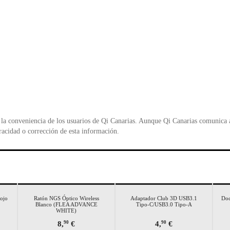
la conveniencia de los usuarios de Qi Canarias. Aunque Qi Canarias comunica al
racidad o corrección de esta información.
ojo
Ratón NGS Óptico Wireless
Adaptador Club 3D USB3.1
Doc
Blanco (FLEA ADVANCE
Tipo-C/USB3.0 Tipo-A
WHITE)
8,
€
4,
€
90
90