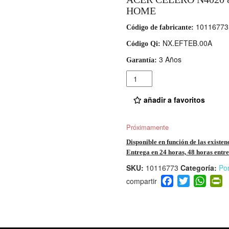
HOME
10116773
Código de fabricante:
NX.EFTEB.00A
Código Qi:
3 Años
Garantía:
Cantidad
añadir a favoritos
Próximamente
Disponible en función de las existen
Entrega en 24 horas, 48 horas entre 
SKU:
10116773
Categoría:
Por
F
T
W
P
a
wi
h
i
c
tt
at
t
e
er
s
ri
b
A
e