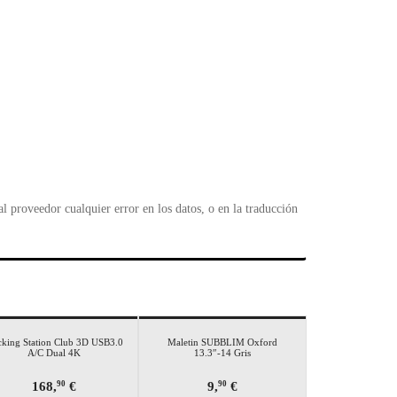
 proveedor cualquier error en los datos, o en la traducción
king Station Club 3D USB3.0
Maletin SUBBLIM Oxford
A/C Dual 4K
13.3″-14 Gris
168,
€
9,
€
90
90