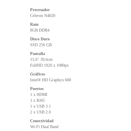
Procesador
Celeron N4020
Ram
8GB DDR4
Disco Duro
SSD 256 GB
Pantalla
15,6″ 39,6cm
FullHD 1920 x 1080px
Gráficos
Intel® HD Graphics 600
Puertos
1 x HDMI
1 x RJ45
1 x USB 3.1
2 x USB 2.0
Conectividad
Wi-Fi Dual Band