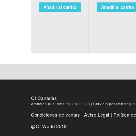
Añadir al carrito
Añadir al carrito
QI Canarias
Atención al cliente:
902 880 188
|
Servicio postventa:
pos
Condiciones de ventas
|
Aviso Legal
|
Política d
@QI World 2018