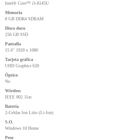
o
p
dl
Intel® Core™ i3-8145U
k
y
Memoria
8 GB DDR4 SDRAM
Disco duro
256 GB SSD
Pantalla
15.6″ 1920 x 1080
Tarjeta gráfica
UHD Graphics 620
Óptico
No
Wireless
IEEE 802.11ac
Batería
2-Celdas Ion Litio (Li-Ion)
S.O.
Windows 10 Home
Peso