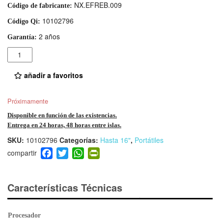
NX.EFREB.009
Código de fabricante:
10102796
Código Qi:
2 años
Garantía:
Cantidad
añadir a favoritos
Próximamente
Disponible en función de las existencias.
Entrega en 24 horas, 48 horas entre islas.
SKU:
10102796
Categorías:
Hasta 16"
,
Portátiles
F
T
W
Pr
a
wi
h
in
c
tt
at
tF
e
er
s
ri
Características Técnicas
b
A
e
o
p
n
Procesador