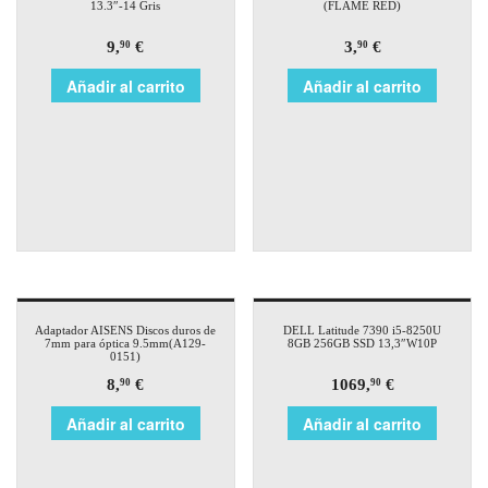
13.3″-14 Gris
(FLAME RED)
9,
€
3,
€
90
90
Añadir al carrito
Añadir al carrito
Adaptador AISENS Discos duros de
DELL Latitude 7390 i5-8250U
7mm para óptica 9.5mm(A129-
8GB 256GB SSD 13,3″W10P
0151)
8,
€
1069,
€
90
90
Añadir al carrito
Añadir al carrito