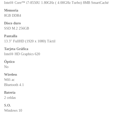
o
p
dl
Intel® Core™ i7-8550U 1.80GHz ( 4.00GHz Turbo) 8MB SmartCaché
k
y
Memoria
8GB DDR4
Disco duro
SSD M.2 256GB
Pantalla
13.3″ FullHD (1920 x 1080) Táctil
Tarjeta Gráfica
Intel® HD Graphics 620
Óptico
No
Wireless
Wifi ac
Bluetooth 4.1
Batería
2 celdas
S.O.
Windows 10