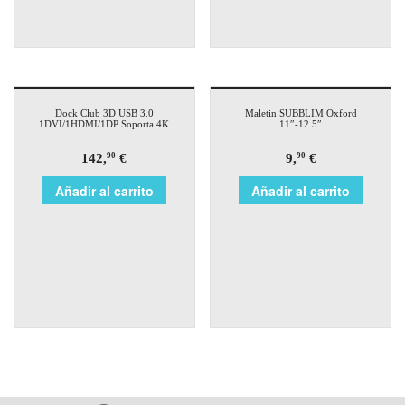
Dock Club 3D USB 3.0
Maletin SUBBLIM Oxford
1DVI/1HDMI/1DP Soporta 4K
11″-12.5″
142,
€
9,
€
90
90
Añadir al carrito
Añadir al carrito