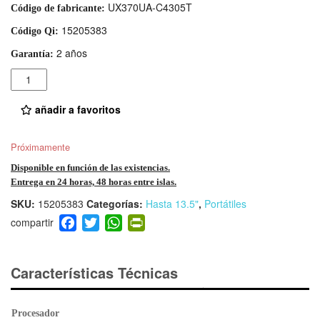
UX370UA-C4305T
Código de fabricante:
15205383
Código Qi:
2 años
Garantía:
Cantidad
añadir a favoritos
Próximamente
Disponible en función de las existencias.
Entrega en 24 horas, 48 horas entre islas.
SKU:
15205383
Categorías:
Hasta 13.5"
,
Portátiles
F
T
W
Pr
a
wi
h
in
c
tt
at
tF
e
er
s
ri
Características Técnicas
b
A
e
o
p
n
Procesador