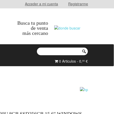
Acceder a mi cuenta
Registrarme
Busca tu punto
de venta
más cercano
0 Articulos - 0,
€
00
020U 8GB SSD256GB 15.6″ WINDOWS