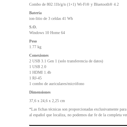
Combo de 802.11b/g/n (1×1) Wi-Fi® y Bluetooth® 4.2
Batería
ion-litio de 3 celdas 41 Wh
S.O.
Windows 10 Home 64
Peso
1.77 kg
Conexiones
2 USB 3.1 Gen 1 (solo transferencia de datos)
1 USB 2.0
1 HDMI 1.4b
1 RJ-45
1 combo de auriculares/micrófono
Dimensiones
37,6 x 24,6 x 2,25 cm
*Las fichas técnicas son proporcionadas exclusivamente para 
al español que localiza, no podemos dar fe de la completa ve