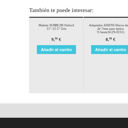
También te puede interesar:
Maletin SUBBLIM Oxford
Adaptador AISENS Discos du
11″-12.5″ Gris
de 7mm para óptica
9.5mm(A129-0151)
9,
€
8,
€
90
90
Añadir al carrito
Añadir al carrito