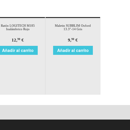
Ratón LOGITECH M185
Maletin SUBBLIM Oxford
Inalámbrico Rojo
13.3″-14 Gris
12,
€
9,
€
90
90
Añadir al carrito
Añadir al carrito