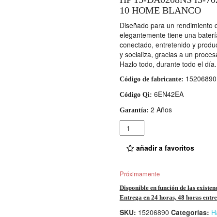
10 HOME BLANCO
Diseñado para un rendimiento d
elegantemente tiene una baterí
conectado, entretenido y product
y socializa, gracias a un proces
Hazlo todo, durante todo el día.
15206890
Código de fabricante:
6EN42EA
Código Qi:
2 Años
Garantía:
Cantidad
añadir a favoritos
Próximamente
Disponible en función de las existen
Entrega en 24 horas, 48 horas entre 
SKU:
15206890
Categorías:
H