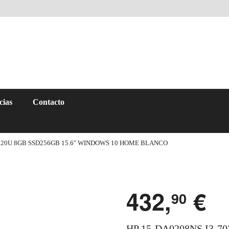
cias
Contacto
7020U 8GB SSD256GB 15.6″ WINDOWS 10 HOME BLANCO
432,
€
90
HP 15-DA0208NS I3-7