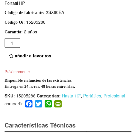
Portátil HP
2SX60EA
Código de fabricante:
15205288
Código Qi:
2 años
Garantía:
Cantidad
añadir a favoritos
Próximamente
Disponible en función de las existencias.
Entrega en 24 horas, 48 horas entre islas.
SKU:
15205288
Categorías:
Hasta 16"
,
Portátiles
,
Profesional
F
T
W
Pr
a
wi
h
in
c
tt
at
tF
e
er
s
ri
Características Técnicas
b
A
e