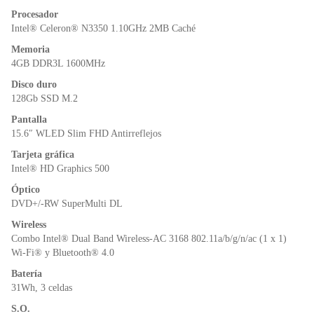
o
p
n
Procesador
o
p
dl
Intel® Celeron® N3350 1.10GHz 2MB Caché
k
y
Memoria
4GB DDR3L 1600MHz
Disco duro
128Gb SSD M.2
Pantalla
15.6″ WLED Slim FHD Antirreflejos
Tarjeta gráfica
Intel® HD Graphics 500
Óptico
DVD+/-RW SuperMulti DL
Wireless
Combo Intel® Dual Band Wireless-AC 3168 802.11a/b/g/n/ac (1 x 1)
Wi-Fi® y Bluetooth® 4.0
Batería
31Wh, 3 celdas
S.O.