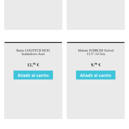
Ratón LOGITECH M185
Maletin SUBBLIM Oxford
Inalámbrico Azul
13.3″-14 Gris
12,
€
9,
€
90
90
Añadir al carrito
Añadir al carrito