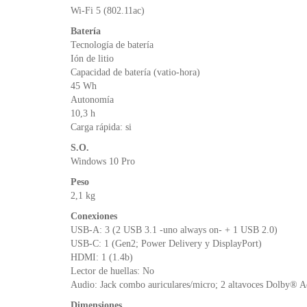
Wi-Fi 5 (802.11ac)
Batería
Tecnología de batería
Ión de litio
Capacidad de batería (vatio-hora)
45 Wh
Autonomía
10,3 h
Carga rápida: si
S.O.
Windows 10 Pro
Peso
2,1 kg
Conexiones
USB-A: 3 (2 USB 3.1 -uno always on- + 1 USB 2.0)
USB-C: 1 (Gen2; Power Delivery y DisplayPort)
HDMI: 1 (1.4b)
Lector de huellas: No
Audio: Jack combo auriculares/micro; 2 altavoces Dolby® 
Dimensiones