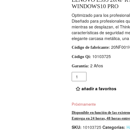
WINDOWS10 PRO
Optimizado para los profesiona
Diseñado para profesionales qu
mientras se desplazan, el Thi
características de seguridad m
elegante carcasa metálica, una
20NF001
Código de fabricante:
10103725
Código Qi:
2 Años
Garantía:
Cantidad
añadir a favoritos
Próximamente
Disponible en función de las existen
Entrega en 24 horas, 48 horas entre 
SKU:
10103725
Categorías:
H