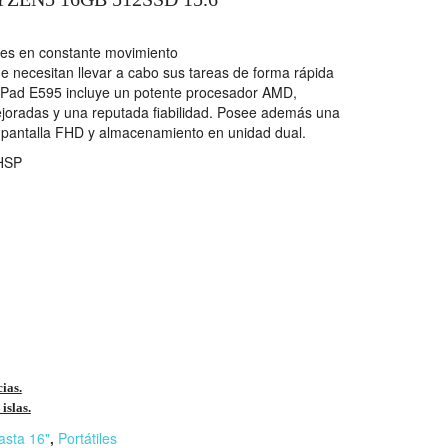
les en constante movimiento
e necesitan llevar a cabo sus tareas de forma rápida
nkPad E595 incluye un potente procesador AMD,
ejoradas y una reputada fiabilidad. Posee además una
 pantalla FHD y almacenamiento en unidad dual.
HSP
cias.
islas.
asta 16"
,
Portátiles