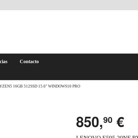
cias
Contacto
YZEN5 16GB 512SSD 15.6″ WINDOWS10 PRO
850,
€
90
LENOVO E595 20NF RY