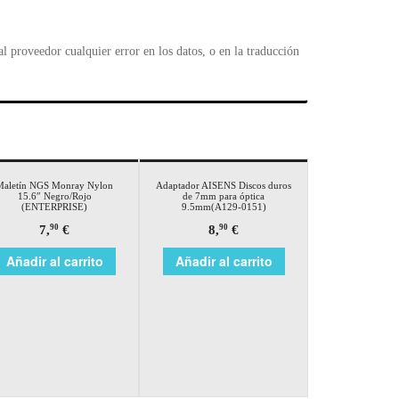
 proveedor cualquier error en los datos, o en la traducción
Maletín NGS Monray Nylon
Adaptador AISENS Discos duros
15.6″ Negro/Rojo
de 7mm para óptica
(ENTERPRISE)
9.5mm(A129-0151)
7,
€
8,
€
90
90
Añadir al carrito
Añadir al carrito