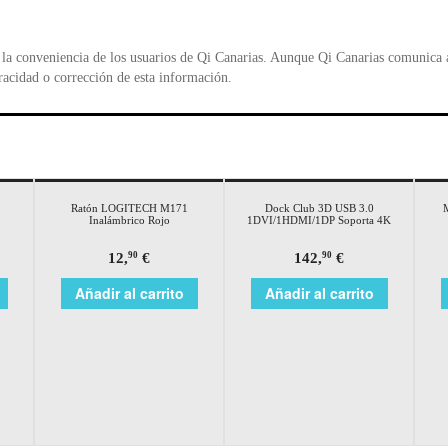
la conveniencia de los usuarios de Qi Canarias. Aunque Qi Canarias comunica al
racidad o corrección de esta información.
Ratón LOGITECH M171
Dock Club 3D USB 3.0
Inalámbrico Rojo
1DVI/1HDMI/1DP Soporta 4K
12,
€
142,
€
90
90
Añadir al carrito
Añadir al carrito