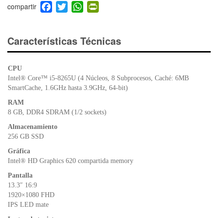
F
T
W
Pr
a
wi
h
in
c
tt
at
tF
e
er
s
ri
Características Técnicas
b
A
e
o
p
n
CPU
o
p
dl
Intel® Core™ i5-8265U (4 Núcleos, 8 Subprocesos, Caché: 6MB
k
y
SmartCache, 1.6GHz hasta 3.9GHz, 64-bit)
RAM
8 GB, DDR4 SDRAM (1/2 sockets)
Almacenamiento
256 GB SSD
Gráfica
Intel® HD Graphics 620 compartida memory
Pantalla
13.3″ 16:9
1920×1080 FHD
IPS LED mate