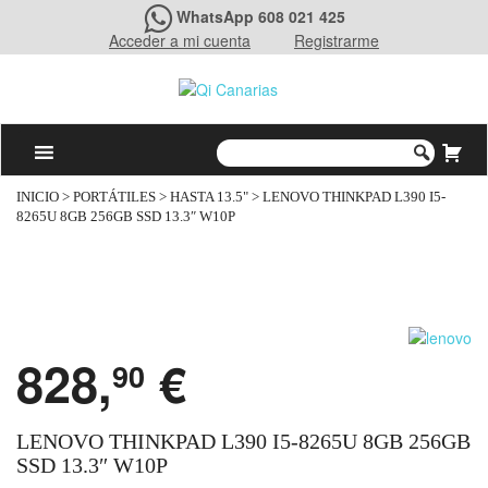
WhatsApp 608 021 425
Acceder a mi cuenta
Registrarme
INICIO
>
PORTÁTILES
>
HASTA 13.5"
> LENOVO THINKPAD L390 I5-
8265U 8GB 256GB SSD 13.3″ W10P
828,
€
90
LENOVO THINKPAD L390 I5-8265U 8GB 256GB
SSD 13.3″ W10P