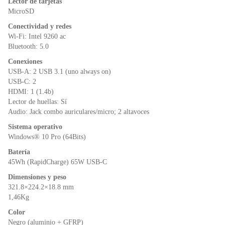
Lector de tarjetas
MicroSD
Conectividad y redes
Wi-Fi: Intel 9260 ac
Bluetooth: 5.0
Conexiones
USB-A: 2 USB 3.1 (uno always on)
USB-C: 2
HDMI: 1 (1.4b)
Lector de huellas: Sí
Audio: Jack combo auriculares/micro; 2 altavoces
Sistema operativo
Windows® 10 Pro (64Bits)
Batería
45Wh (RapidCharge) 65W USB-C
Dimensiones y peso
321.8×224.2×18.8 mm
1,46Kg
Color
Negro (aluminio + GFRP)