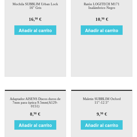
Mochila SUBBLIM Urban Lock
Ratón LOGITECH M171
16″ Gris
Inalámbrico Negro
16,
€
10,
€
90
90
Añadir al carrito
Añadir al carrito
Adaptador AISENS Discos duros de
Maletin SUBBLIM Oxford
7mm para óptica 9.5mm(A129-
11″-12.5″
0151)
8,
€
9,
€
90
90
Añadir al carrito
Añadir al carrito