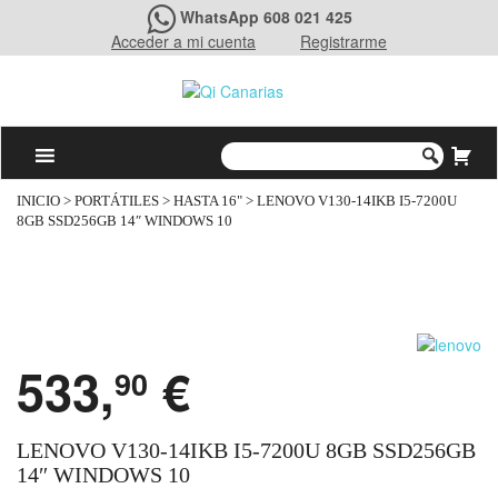
WhatsApp 608 021 425
Acceder a mi cuenta
Registrarme
INICIO
>
PORTÁTILES
>
HASTA 16"
> LENOVO V130-14IKB I5-7200U
8GB SSD256GB 14″ WINDOWS 10
533,
€
90
LENOVO V130-14IKB I5-7200U 8GB SSD256GB
14″ WINDOWS 10