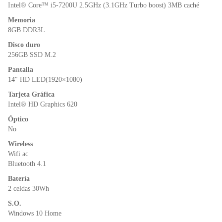
o
p
dl
Intel® Core™ i5-7200U 2.5GHz (3.1GHz Turbo boost) 3MB caché
k
y
Memoria
8GB DDR3L
Disco duro
256GB SSD M.2
Pantalla
14″ HD LED(1920×1080)
Tarjeta Gráfica
Intel® HD Graphics 620
Óptico
No
Wireless
Wifi ac
Bluetooth 4.1
Batería
2 celdas 30Wh
S.O.
Windows 10 Home