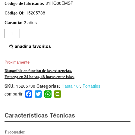
81HQ00EMSP
Código de fabricante:
15205738
Código Qi:
2 años
Garantía:
Cantidad
añadir a favoritos
Próximamente
Disponible en función de las existencias.
Entrega en 24 horas, 48 horas entre islas.
SKU:
15205738
Categorías:
Hasta 16"
,
Portátiles
F
T
W
Pr
a
wi
h
in
c
tt
at
tF
e
er
s
ri
Características Técnicas
b
A
e
o
p
n
Procesador