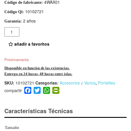
4WAX01
Código de fabricante:
10102721
Código Qi:
2 años
Garantía:
Cantidad
añadir a favoritos
Próximamente
Disponible en función de las existencias.
Entrega en 24 horas, 48 horas entre islas.
SKU:
10102721
Categorías:
Accesorios y Varios
,
Portátiles
F
T
W
Pr
a
wi
h
in
c
tt
at
tF
e
er
s
ri
Características Técnicas
b
A
e
o
p
n
Tamaño