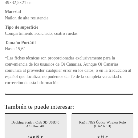
o
p
dl
49×32,5×21 cm
k
y
Material
Nailon de alta resistencia
Tipo de superficie
Compartimiento acolchado, cuatro ruedas.
Tamaño Portátil
Hasta 15,6″
*Las fichas técnicas son proporcionadas exclusivamente para la
conveniencia de los usuarios de Qi Canarias. Aunque Qi Canarias
comunica al proveedor cualquier error en los datos, o en la traducción al
español que localiza, no podemos dar fe de la completa veracidad o
corrección de esta información.
También te puede interesar:
Docking Station Club 3D USB3.0
Ratón NGS Óptico Wireless Rojo
A/C Dual 4K
(HAZ RED)
168,
€
8,
€
90
90