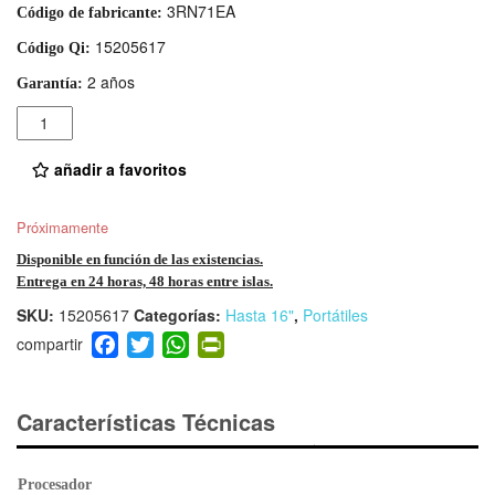
3RN71EA
Código de fabricante:
15205617
Código Qi:
2 años
Garantía:
Cantidad
añadir a favoritos
Próximamente
Disponible en función de las existencias.
Entrega en 24 horas, 48 horas entre islas.
SKU:
15205617
Categorías:
Hasta 16"
,
Portátiles
F
T
W
Pr
a
wi
h
in
c
tt
at
tF
e
er
s
ri
Características Técnicas
b
A
e
o
p
n
Procesador