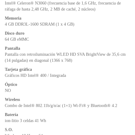
o
p
dl
Intel® Celeron® N3060 (frecuencia base de 1,6 GHz, frecuencia de
k
y
ráfaga de hasta 2,48 GHz, 2 MB de caché, 2 núcleos)
Memoria
4 GB DDR3L-1600 SDRAM (1 x 4 GB)
Disco duro
64 GB eMMC
Pantalla
Pantalla con retroiluminación WLED HD SVA BrightView de 35,6 cm
(14 pulgadas) en diagonal (1366 x 768)
Tarjeta gráfica
Gráficos HD Intel® 400 / Integrada
Óptico
NO
Wireless
Combo de Intel® 802.11b/g/n/ac (1×1) Wi-Fi® y Bluetooth® 4.2
Batería
ion-litio 3 celdas 41 Wh
S.O.