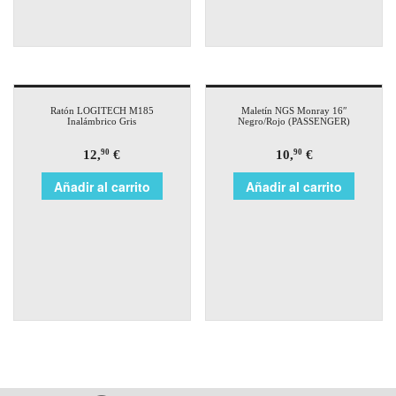
Ratón LOGITECH M185
Maletín NGS Monray 16″
Inalámbrico Gris
Negro/Rojo (PASSENGER)
12,
€
10,
€
90
90
Añadir al carrito
Añadir al carrito