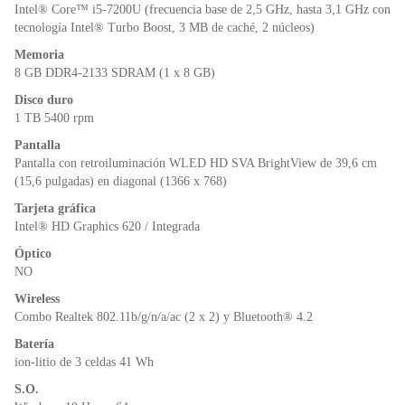
o
p
dl
Intel® Core™ i5-7200U (frecuencia base de 2,5 GHz, hasta 3,1 GHz con
k
y
tecnología Intel® Turbo Boost, 3 MB de caché, 2 núcleos)
Memoria
8 GB DDR4-2133 SDRAM (1 x 8 GB)
Disco duro
1 TB 5400 rpm
Pantalla
Pantalla con retroiluminación WLED HD SVA BrightView de 39,6 cm
(15,6 pulgadas) en diagonal (1366 x 768)
Tarjeta gráfica
Intel® HD Graphics 620 / Integrada
Óptico
NO
Wireless
Combo Realtek 802.11b/g/n/a/ac (2 x 2) y Bluetooth® 4.2
Batería
ion-litio de 3 celdas 41 Wh
S.O.