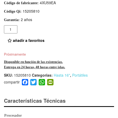
4XU59EA
Código de fabricante:
15205810
Código Qi:
2 años
Garantía:
Cantidad
añadir a favoritos
Próximamente
Disponible en función de las existencias.
Entrega en 24 horas, 48 horas entre islas.
SKU:
15205810
Categorías:
Hasta 16"
,
Portátiles
F
T
W
Pr
a
wi
h
in
c
tt
at
tF
e
er
s
ri
Características Técnicas
b
A
e
o
p
n
Procesador