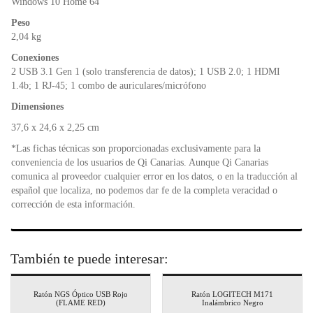
Windows 10 Home 64
Peso
2,04 kg
Conexiones
2 USB 3.1 Gen 1 (solo transferencia de datos); 1 USB 2.0; 1 HDMI
1.4b; 1 RJ-45; 1 combo de auriculares/micrófono
Dimensiones
37,6 x 24,6 x 2,25 cm
*Las fichas técnicas son proporcionadas exclusivamente para la
conveniencia de los usuarios de Qi Canarias. Aunque Qi Canarias
comunica al proveedor cualquier error en los datos, o en la traducción al
español que localiza, no podemos dar fe de la completa veracidad o
corrección de esta información.
También te puede interesar:
Ratón NGS Óptico USB Rojo
Ratón LOGITECH M171
(FLAME RED)
Inalámbrico Negro