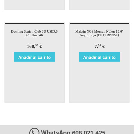
Docking Station Club 3D USB3.0
Maletín NGS Monray Nylon 15.6″
A/C Dual 4K
Negro/Rojo (ENTERPRISE)
168,
€
7,
€
90
90
Añadir al carrito
Añadir al carrito
WhatsApp 608 021 425