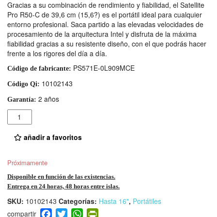
Gracias a su combinación de rendimiento y fiabilidad, el Satellite
Pro R50-C de 39,6 cm (15,6?) es el portátil ideal para cualquier
entorno profesional. Saca partido a las elevadas velocidades de
procesamiento de la arquitectura Intel y disfruta de la máxima
fiabilidad gracias a su resistente diseño, con el que podrás hacer
frente a los rigores del día a día.
PS571E-0L909MCE
Código de fabricante:
10102143
Código Qi:
2 años
Garantía:
Cantidad
añadir a favoritos
Próximamente
Disponible en función de las existencias.
Entrega en 24 horas, 48 horas entre islas.
SKU:
10102143
Categorías:
Hasta 16"
,
Portátiles
F
T
W
Pr