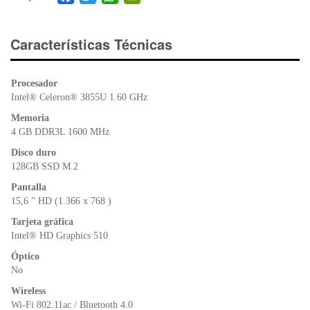
a
wi
h
in
c
tt
at
tF
e
er
s
ri
Características Técnicas
b
A
e
o
p
n
Procesador
o
p
dl
Intel® Celeron® 3855U 1.60 GHz
k
y
Memoria
4 GB DDR3L 1600 MHz
Disco duro
128GB SSD M.2
Pantalla
15,6 ” HD (1.366 x 768 )
Tarjeta gráfica
Intel® HD Graphics 510
Óptico
No
Wireless
Wi-Fi 802.11ac / Bluetooth 4.0