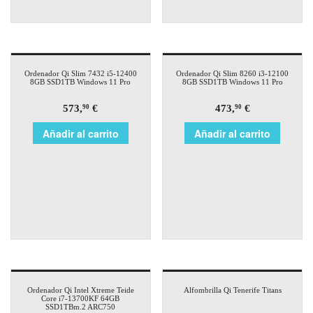
Ordenador Qi Slim 7432 i5-12400
Ordenador Qi Slim 8260 i3-12100
8GB SSD1TB Windows 11 Pro
8GB SSD1TB Windows 11 Pro
573,
€
473,
€
90
90
Añadir al carrito
Añadir al carrito
Ordenador Qi Intel Xtreme Teide
Alfombrilla Qi Tenerife Titans
Core i7-13700KF 64GB
SSD1TBm.2 ARC750