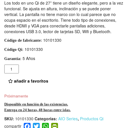
Los todo en uno Qi de 27” tiene un diseño elegante, pero a la vez
funcional. Se ajusta en altura, inclinación y se puede poner
vertical. La pantalla no tiene marco con lo cual parece que no
ocupa espacio en el escritorio. Tiene todo tipo de conexiones,
desde HDMI y VGA para conectarle pantallas adiciones,
conexiones USB 3.0, lector de tarjetas SD, Wifi y Bluetooth.
10101330
Código de fabricante:
10101330
Código Qi:
5 Años
Garantía:
Cantidad
añadir a favoritos
Próximamente
Disponible en función de las existencias.
Entrega en 24 horas, 48 horas entre islas.
SKU:
10101330
Categorías:
AIO Series
,
Productos Qi
F
T
W
Pr