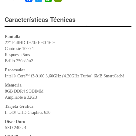
a
wi
h
in
c
tt
at
tF
e
er
s
ri
Características Técnicas
b
A
e
o
p
n
Pantalla
o
p
dl
27″ FullHD 1920×1080 16:9
k
y
Contraste 1000:1
Respuesta 5ms
Brillo 250cd/m2
Procesador
Intel® Core™ i3-9100 3,60GHz (4.20GHz Turbo) 6MB SmartCaché
Memoria
8GB DDR4 SODIMM
Ampliable a 32GB
Tarjeta Gráfica
Intel® UHD Graphics 630
Disco Duro
SSD 240GB