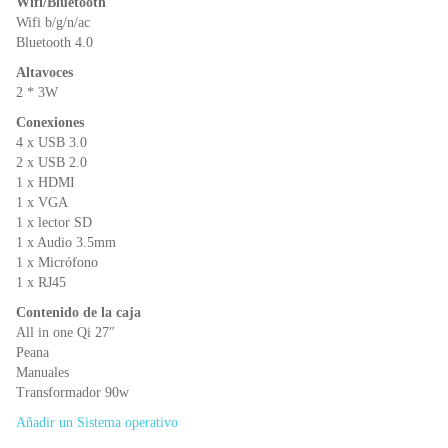
Wifi/Bluetooth
Wifi b/g/n/ac
Bluetooth 4.0
Altavoces
2 * 3W
Conexiones
4 x USB 3.0
2 x USB 2.0
1 x HDMI
1 x VGA
1 x lector SD
1 x Audio 3.5mm
1 x Micrófono
1 x RJ45
Contenido de la caja
All in one Qi 27″
Peana
Manuales
Transformador 90w
Añadir un Sistema operativo