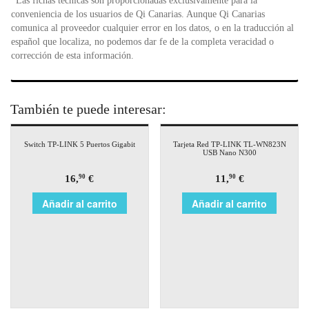
*Las fichas técnicas son proporcionadas exclusivamente para la
conveniencia de los usuarios de Qi Canarias. Aunque Qi Canarias
comunica al proveedor cualquier error en los datos, o en la traducción al
español que localiza, no podemos dar fe de la completa veracidad o
corrección de esta información.
También te puede interesar:
Switch TP-LINK 5 Puertos Gigabit
Tarjeta Red TP-LINK TL-WN823N
USB Nano N300
16,
€
11,
€
90
90
Añadir al carrito
Añadir al carrito