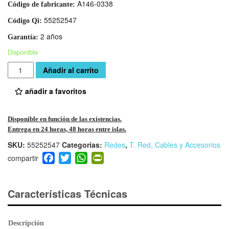
A146-0338
Código de fabricante:
55252547
Código Qi:
2 años
Garantía:
Disponible
Cantidad
Añadir al carrito
añadir a favoritos
Disponible en función de las existencias.
Entrega en 24 horas, 48 horas entre islas.
SKU:
55252547
Categorías:
Redes
,
T. Red, Cables y Accesorios
F
T
W
Pr
a
wi
h
in
c
tt
at
tF
e
er
s
ri
Características Técnicas
b
A
e
o
p
n
Descripción