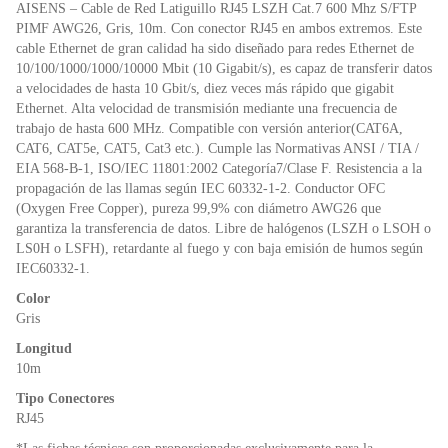
o
p
dl
AISENS – Cable de Red Latiguillo RJ45 LSZH Cat.7 600 Mhz S/FTP
k
y
PIMF AWG26, Gris, 10m. Con conector RJ45 en ambos extremos. Este
cable Ethernet de gran calidad ha sido diseñado para redes Ethernet de
10/100/1000/1000/10000 Mbit (10 Gigabit/s), es capaz de transferir datos
a velocidades de hasta 10 Gbit/s, diez veces más rápido que gigabit
Ethernet. Alta velocidad de transmisión mediante una frecuencia de
trabajo de hasta 600 MHz. Compatible con versión anterior(CAT6A,
CAT6, CAT5e, CAT5, Cat3 etc.). Cumple las Normativas ANSI / TIA /
EIA 568-B-1, ISO/IEC 11801:2002 Categoría7/Clase F. Resistencia a la
propagación de las llamas según IEC 60332-1-2. Conductor OFC
(Oxygen Free Copper), pureza 99,9% con diámetro AWG26 que
garantiza la transferencia de datos. Libre de halógenos (LSZH o LSOH o
LS0H o LSFH), retardante al fuego y con baja emisión de humos según
IEC60332-1.
Color
Gris
Longitud
10m
Tipo Conectores
RJ45