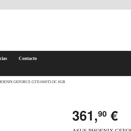
cias
Contacto
HOENIX GEFORCE GTX1660TI OC 6GB
361,
€
90
ASUS PHOENIX GEFOR