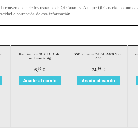
la conveniencia de los usuarios de Qi Canarias. Aunque Qi Canarias comunica al
racidad o corrección de esta información.
n
Pasta térmica NOX TG-1 alto
SSD Kingston 240GB A400 Sata3
Pa
rendimiento 4g
2.5″
6,
€
74,
€
90
90
Añadir al carrito
Añadir al carrito