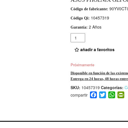
90YV0CT
Código de fabricante:
10457319
Código Qi:
2 Años
Garantía:
Cantidad
añadir a favoritos
Próximamente
Disponible en función de las existen
Entrega en 24 horas, 48 horas entre 
SKU:
10457319
Categorías:
C
F
T
W
P
a
wi
h
i
c
tt
at
t
e
er
s
ri
b
A
e