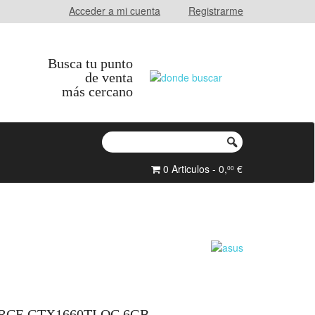
Acceder a mi cuenta
Registrarme
Busca tu punto
de venta
más cercano
0 Articulos - 0,
€
00
CE GTX1660TI OC 6GB