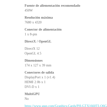
Fuente de aliementación recomendado
450W
Resolución máxima
7680 x 4320
Conector de alimentación
1 x 8-pin
DirectX / OpenGL
DirectX 12
OpenGL 4.5
Dimensiones
174 x 127 x 39 mm
Conectores de salida
DisplayPort x 1 (v1.4)
HDMI 2.0b x 1
DVI-D x 1
MultiGPU
No
https://www.asus.com/Graphics-Cards/PH-GTX1660TI-O6G/s