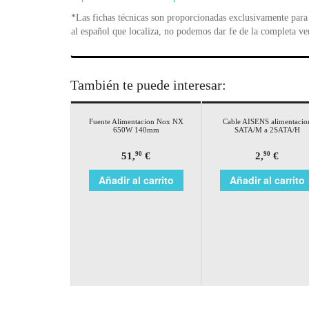
*Las fichas técnicas son proporcionadas exclusivamente para 
al español que localiza, no podemos dar fe de la completa ve
También te puede interesar:
Fuente Alimentacion Nox NX
Cable AISENS alimentacio
650W 140mm
SATA/M a 2SATA/H
51,
€
2,
€
90
90
Añadir al carrito
Añadir al carrito