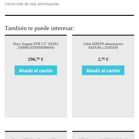
corrección de esta información.
También te puede interesar:
Disco Seagate 8TB 3.5″ SATA3
Cable AISENS alimentacion
256MB (ST8000DM004)
SATA/M a 2SATA/H
296,
€
2,
€
90
90
Añadir al carrito
Añadir al carrito