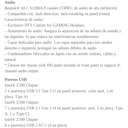
Audio
Realtek® ALC S1200A 8 canales CODEC de audio de alta definición
– Compatible con: Jack-detection, Jack-retasking en panel frontal
Características de audio:
– Exclusive DTS Custom for GAMING Headsets.
– Aislamiento de audio: Asegura la separación de las señales de sonido y
las digitales, lo que reduce las interferencias notablemente.
– Capas dedicadas para audio: Las capas separadas para los canales
derecho e izquierdo protegen las señales débiles de audio.
– Condensadores fabricados en Japón con un sonido realista, cálido y
natural
* Choose the chassis with HD audio module in front panel to support 8-
channel audio output.
Puertos USB
Intel® Z390 Chipset :
2 x puerto(s) USB 3.1 Gen 2 (1 en panel posterior, color azul, 1 en
placa, Tipo A)
Intel® Z390 Chipset :
7 x puerto(s) USB 3.1 Gen 1 (4 en panel posterior, azul, 2 en placa, Tipo
A, 1 x Type-C)
Intel® Z390 Chipset :
4 x puerto(s) USB 2.0/1.1 (4 en placa)