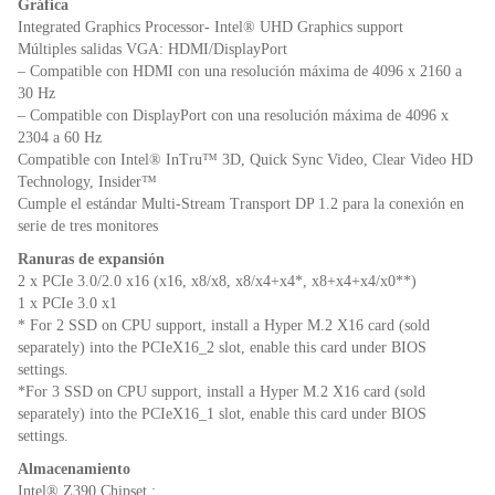
Gráfica
Integrated Graphics Processor- Intel® UHD Graphics support
Múltiples salidas VGA: HDMI/DisplayPort
– Compatible con HDMI con una resolución máxima de 4096 x 2160 a
30 Hz
– Compatible con DisplayPort con una resolución máxima de 4096 x
2304 a 60 Hz
Compatible con Intel® InTru™ 3D, Quick Sync Video, Clear Video HD
Technology, Insider™
Cumple el estándar Multi-Stream Transport DP 1.2 para la conexión en
serie de tres monitores
Ranuras de expansión
2 x PCIe 3.0/2.0 x16 (x16, x8/x8, x8/x4+x4*, x8+x4+x4/x0**)
1 x PCIe 3.0 x1
* For 2 SSD on CPU support, install a Hyper M.2 X16 card (sold
separately) into the PCIeX16_2 slot, enable this card under BIOS
settings.
*For 3 SSD on CPU support, install a Hyper M.2 X16 card (sold
separately) into the PCIeX16_1 slot, enable this card under BIOS
settings.
Almacenamiento
Intel® Z390 Chipset :