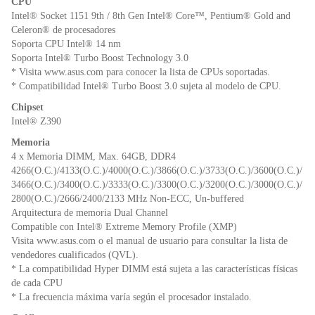
CPU
o
p
dl
Intel® Socket 1151 9th / 8th Gen Intel® Core™, Pentium® Gold and
k
y
Celeron® de procesadores
Soporta CPU Intel® 14 nm
Soporta Intel® Turbo Boost Technology 3.0
* Visita www.asus.com para conocer la lista de CPUs soportadas.
* Compatibilidad Intel® Turbo Boost 3.0 sujeta al modelo de CPU.
Chipset
Intel® Z390
Memoria
4 x Memoria DIMM, Max. 64GB, DDR4
4266(O.C.)/4133(O.C.)/4000(O.C.)/3866(O.C.)/3733(O.C.)/3600(O.C.)/
3466(O.C.)/3400(O.C.)/3333(O.C.)/3300(O.C.)/3200(O.C.)/3000(O.C.)/
2800(O.C.)/2666/2400/2133 MHz Non-ECC, Un-buffered
Arquitectura de memoria Dual Channel
Compatible con Intel® Extreme Memory Profile (XMP)
Visita www.asus.com o el manual de usuario para consultar la lista de
vendedores cualificados (QVL).
* La compatibilidad Hyper DIMM está sujeta a las características físicas
de cada CPU
* La frecuencia máxima varía según el procesador instalado.