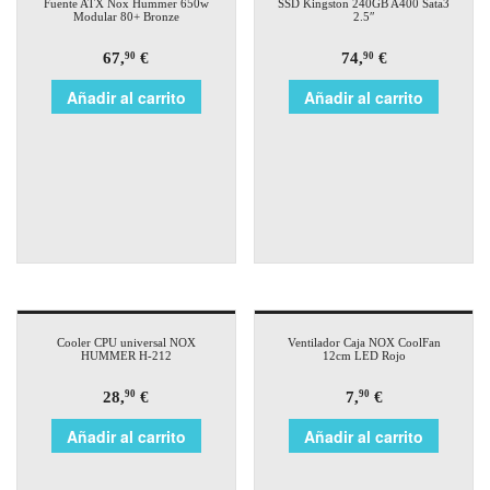
Fuente ATX Nox Hummer 650w
SSD Kingston 240GB A400 Sata3
Modular 80+ Bronze
2.5″
67,
€
74,
€
90
90
Añadir al carrito
Añadir al carrito
Cooler CPU universal NOX
Ventilador Caja NOX CoolFan
HUMMER H-212
12cm LED Rojo
28,
€
7,
€
90
90
Añadir al carrito
Añadir al carrito