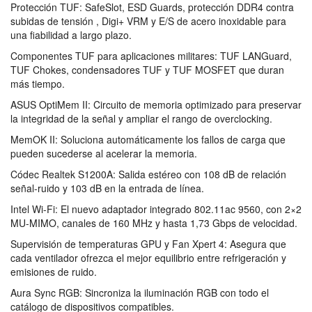
Protección TUF: SafeSlot, ESD Guards, protección DDR4 contra
subidas de tensión , Digi+ VRM y E/S de acero inoxidable para
una fiabilidad a largo plazo.
Componentes TUF para aplicaciones militares: TUF LANGuard,
TUF Chokes, condensadores TUF y TUF MOSFET que duran
más tiempo.
ASUS OptiMem II: Circuito de memoria optimizado para preservar
la integridad de la señal y ampliar el rango de overclocking.
MemOK II: Soluciona automáticamente los fallos de carga que
pueden sucederse al acelerar la memoria.
Códec Realtek S1200A: Salida estéreo con 108 dB de relación
señal-ruido y 103 dB en la entrada de línea.
Intel Wi-Fi: El nuevo adaptador integrado 802.11ac 9560, con 2×2
MU-MIMO, canales de 160 MHz y hasta 1,73 Gbps de velocidad.
Supervisión de temperaturas GPU y Fan Xpert 4: Asegura que
cada ventilador ofrezca el mejor equilibrio entre refrigeración y
emisiones de ruido.
Aura Sync RGB: Sincroniza la iluminación RGB con todo el
catálogo de dispositivos compatibles.