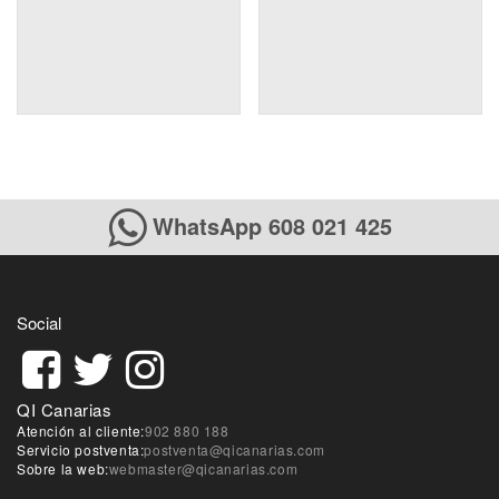
WhatsApp 608 021 425
Social
QI Canarias
Atención al cliente:
902 880 188
Servicio postventa:
postventa@qicanarias.com
Sobre la web:
webmaster@qicanarias.com