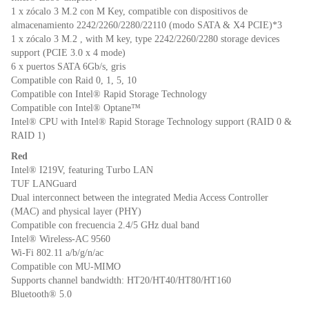
1 x zócalo 3 M.2 con M Key, compatible con dispositivos de
almacenamiento 2242/2260/2280/22110 (modo SATA & X4 PCIE)*3
1 x zócalo 3 M.2 , with M key, type 2242/2260/2280 storage devices
support (PCIE 3.0 x 4 mode)
6 x puertos SATA 6Gb/s, gris
Compatible con Raid 0, 1, 5, 10
Compatible con Intel® Rapid Storage Technology
Compatible con Intel® Optane™
Intel® CPU with Intel® Rapid Storage Technology support (RAID 0 &
RAID 1)
Red
Intel® I219V, featuring Turbo LAN
TUF LANGuard
Dual interconnect between the integrated Media Access Controller
(MAC) and physical layer (PHY)
Compatible con frecuencia 2.4/5 GHz dual band
Intel® Wireless-AC 9560
Wi-Fi 802.11 a/b/g/n/ac
Compatible con MU-MIMO
Supports channel bandwidth: HT20/HT40/HT80/HT160
Bluetooth® 5.0